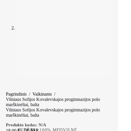
Pagrindinis
/
Vaikinams
/
Vilniaus Sofijos Kovalevskajos progimnazijos polo
marškinėliai, balta
Vilniaus Sofijos Kovalevskajos progimnazijos polo
marškinėliai, balta
Produkto kodas:
N/A
SUDĖTIS:
100% MEDVILNĖ
18,00
€
–
20,00
€