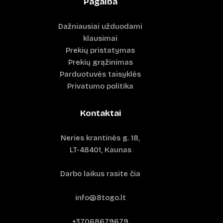
Pagalba
Dažniausiai užduodami
klausimai
Prekių pristatymas
Prekių grąžinimas
Parduotuvės taisyklės
Privatumo politika
Kontaktai
Neries krantinės g. 18,
LT-48401, Kaunas
Darbo laikus rasite čia
info@8togo.lt
+37068679679