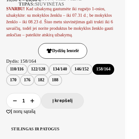
TIPAS:
SIUVINĖTAS
SVARBU!
Kad užsakymą gautumėte iki rugsėjo 1-osios,
užsakykite: su mokyklos ženklu – iki 07.31 d.; be mokyklos
ženklo – iki 08.23 d. Šiuo metu siuvinėjimas gali trukti iki 6
savaičių, todėl jei norite produktus be mokyklos ženklo gauti
anksčiau – pateikite atskirą užsakymą.
Dydžių lentelė
Dydis
: 158/164
110/116
122/128
134/140
146/152
158/164
170
176
182
188
Į krepšelį
Į norų sąrašą
STILINGAS IR PATOGUS