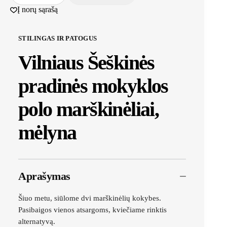
Į norų sąrašą
STILINGAS IR PATOGUS
Vilniaus Šeškinės
pradinės mokyklos
polo marškinėliai,
mėlyna
Aprašymas
Šiuo metu, siūlome dvi marškinėlių kokybes.
Pasibaigos vienos atsargoms, kviečiame rinktis
alternatyvą.