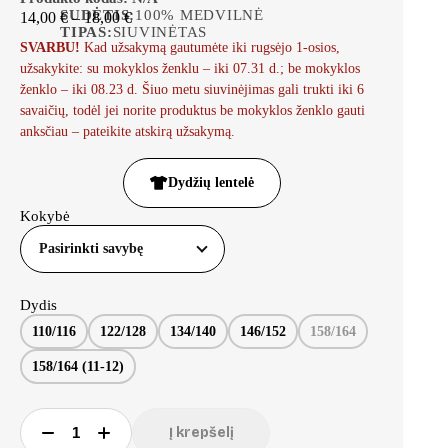
SUDĖTIS:
100% MEDVILNĖ
14,00
€
–
18,00
€
TIPAS:
SIUVINĖTAS
SVARBU!
Kad užsakymą gautumėte iki rugsėjo 1-osios,
užsakykite: su mokyklos ženklu – iki 07.31 d.; be mokyklos
ženklo – iki 08.23 d. Šiuo metu siuvinėjimas gali trukti iki 6
savaičių, todėl jei norite produktus be mokyklos ženklo gauti
anksčiau – pateikite atskirą užsakymą.
Dydžių lentelė
Kokybė
Pasirinkti savybę
Dydis
110/116
122/128
134/140
146/152
158/164
158/164 (11-12)
Į krepšelį