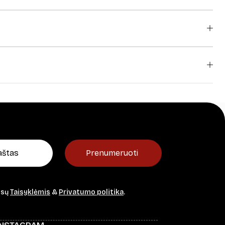
Prenumeruoti
ūsų
Taisyklėmis
&
Privatumo politika
.