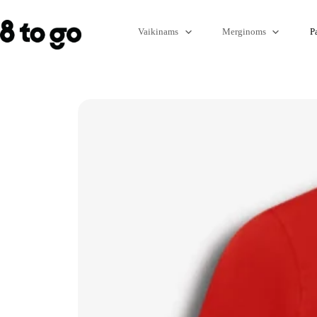
Vaikinams
Merginoms
P