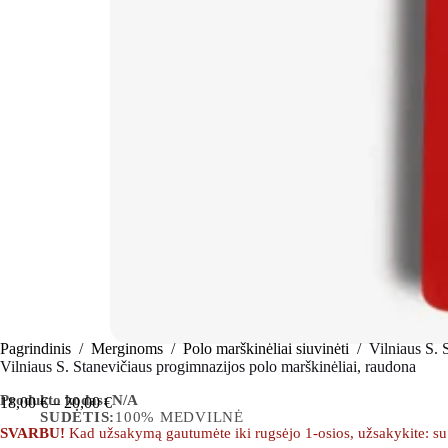
Pagrindinis
/
Merginoms
/
Polo marškinėliai siuvinėti
/
Vilniaus S. 
Vilniaus S. Stanevičiaus progimnazijos polo marškinėliai, raudona
Produkto kodas:
N/A
18,00
€
–
20,00
€
SUDĖTIS:
100% MEDVILNĖ
SVARBU!
Kad užsakymą gautumėte iki rugsėjo 1-osios, užsakykite: su m