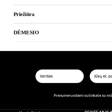
Priežiūra
DĖMESIO
Prenumeruodami sutinkate su m