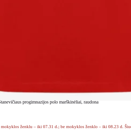
Stanevičiaus progimnazijos polo marškinėliai, raudona
okyklos ženklu – iki 07.31 d.; be mokyklos ženklo – iki 08.23 d. Šiuo m