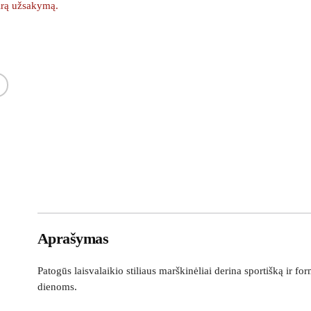
kirą užsakymą.
Aprašymas
Patogūs laisvalaikio stiliaus marškinėliai derina sportišką ir fo
dienoms.