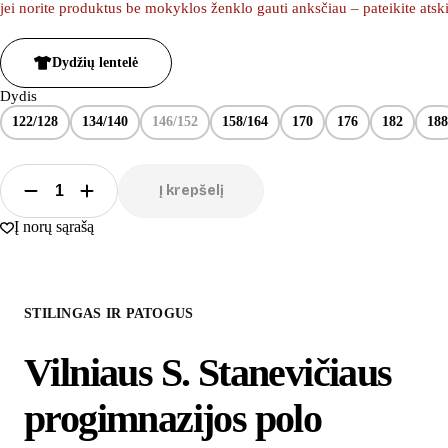
jei norite produktus be mokyklos ženklo gauti anksčiau – pateikite ats
Dydžių lentelė
Dydis
122/128
134/140
146/152
158/164
170
176
182
188
Į krepšelį
Į norų sąrašą
STILINGAS IR PATOGUS
Vilniaus S. Stanevičiaus
progimnazijos polo