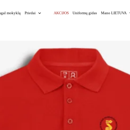
agal mokyklą
Priedai
AKCIJOS
Uniformų gidas
Mano LIETUVA