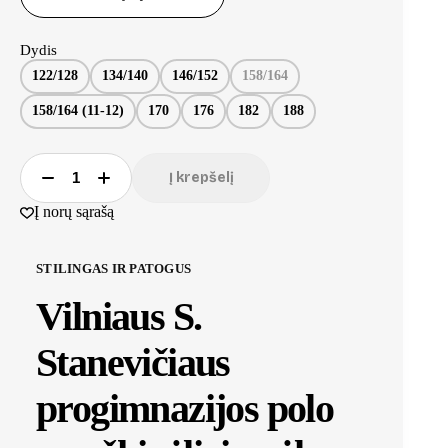
Dydis
122/128
134/140
146/152
158/164
158/164 (11-12)
170
176
182
188
Į krepšelį
Į norų sąrašą
STILINGAS IR PATOGUS
Vilniaus S.
Stanevičiaus
progimnazijos polo