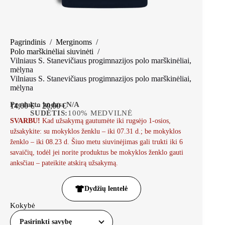
Pagrindinis
/
Merginoms
/
Polo marškinėliai siuvinėti
/
Vilniaus S. Stanevičiaus progimnazijos polo marškinėliai,
mėlyna
Vilniaus S. Stanevičiaus progimnazijos polo marškinėliai,
mėlyna
Produkto kodas:
N/A
14,00
€
–
20,00
€
SUDĖTIS:
100% MEDVILNĖ
SVARBU!
Kad užsakymą gautumėte iki rugsėjo 1-osios,
užsakykite: su mokyklos ženklu – iki 07.31 d.; be mokyklos
ženklo – iki 08.23 d. Šiuo metu siuvinėjimas gali trukti iki 6
savaičių, todėl jei norite produktus be mokyklos ženklo gauti
anksčiau – pateikite atskirą užsakymą.
Dydžių lentelė
Kokybė
Pasirinkti savybę