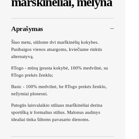
marškinėliai, mėlyna
Aprašymas
Šiuo metu, siūlome dvi marškinėlių kokybes.
Pasibaigos vienos atsargoms, kviečiame rinktis
alternatyvą.
8Togo - mūsų įprasta kokybė, 100% medvilnė, su
8Togo prekės ženklu;
Basic - 100% medvilnė, be 8Togo prekės ženklo,
nežymiai plonesni.
Patogūs laisvalaikio stiliaus marškinėliai derina
sportišką ir formalius stilius. Malonus audinys
idealiai tinka šiltoms pavasario dienoms.