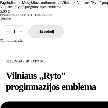
Pagrindinis
/
Mokyklinės uniformos
/
Vilnius
/
Vilniaus "Ryto" pro
Vilniaus „Ryto” progimnazijos emblema
5,00
€
Produkto kodas:
3110108-00-000
Turime
Į krepšelį
produkto
kiekis:
Į norų sąrašą
Vilniaus
„Ryto''
progimnazijos
emblema
STILINGAS IR PATOGUS
Vilniaus „Ryto''
progimnazijos emblema