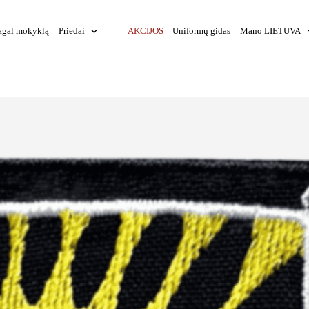
agal mokyklą
Priedai
AKCIJOS
Uniformų gidas
Mano LIETUVA