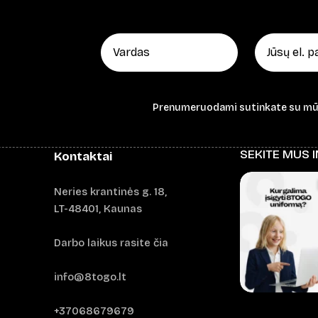
Prenumeruodami sutinkate su m
SEKITE MUS 
Kontaktai
Neries krantinės g. 18,
LT-48401, Kaunas
Darbo laikus rasite čia
info@8togo.lt
+37068679679