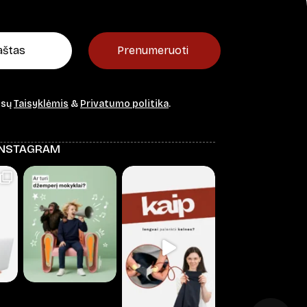
Prenumeruoti
ūsų
Taisyklėmis
&
Privatumo politika
.
INSTAGRAM