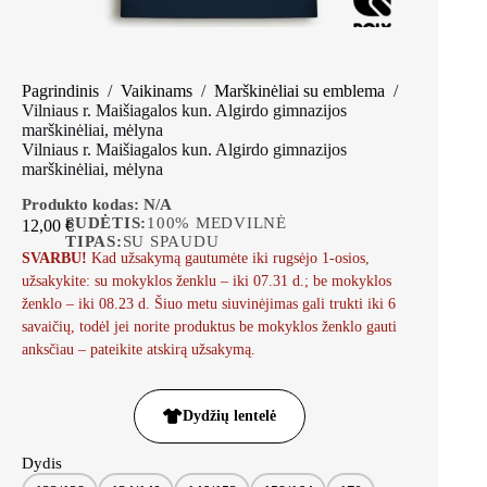
Pagrindinis
/
Vaikinams
/
Marškinėliai su emblema
/
Vilniaus r. Maišiagalos kun. Algirdo gimnazijos
marškinėliai, mėlyna
Vilniaus r. Maišiagalos kun. Algirdo gimnazijos
marškinėliai, mėlyna
Produkto kodas:
N/A
SUDĖTIS:
100% MEDVILNĖ
12,00
€
TIPAS:
SU SPAUDU
SVARBU!
Kad užsakymą gautumėte iki rugsėjo 1-osios,
užsakykite: su mokyklos ženklu – iki 07.31 d.; be mokyklos
ženklo – iki 08.23 d. Šiuo metu siuvinėjimas gali trukti iki 6
savaičių, todėl jei norite produktus be mokyklos ženklo gauti
anksčiau – pateikite atskirą užsakymą.
Dydžių lentelė
Dydis