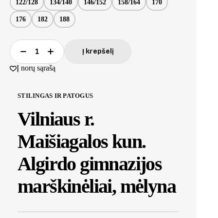
122/128
134/140
146/152
158/164
170
176
182
188
Į krepšelį
Į norų sąrašą
STILINGAS IR PATOGUS
Vilniaus r.
Maišiagalos kun.
Algirdo gimnazijos
marškinėliai, mėlyna