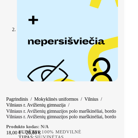
Pagrindinis
/
Mokyklinės uniformos
/
Vilnius
/
Vilniaus r. Avižienių gimnazija
/
Vilniaus r. Avižienių gimnazijos polo marškinėliai, bordo
Vilniaus r. Avižienių gimnazijos polo marškinėliai, bordo
Produkto kodas:
N/A
SUDĖTIS:
100% MEDVILNĖ
18,00
€
–
20,00
€
TIPAS:
SIUVINĖTAS