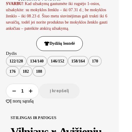
SVARBU!
Kad užsakymą gautumėte iki rugsėjo 1-osios,
užsakykite: su mokyklos ženklu – iki 07.31 d.; be mokyklos
ženklo – iki 08.23 d. Šiuo metu siuvinėjimas gali trukti iki 6
savaičių, todėl jei norite produktus be mokyklos ženklo gauti
anksčiau – pateikite atskirą užsakymą.
Dydžių lentelė
Dydis
122/128
134/140
146/152
158/164
170
176
182
188
Į krepšelį
Į norų sąrašą
STILINGAS IR PATOGUS
Vilniaus r. Avižienių