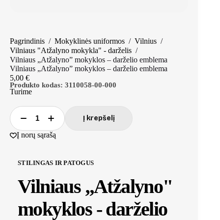
Pagrindinis
/
Mokyklinės uniformos
/
Vilnius
/
Vilniaus "Atžalyno mokykla" - darželis
/
Vilniaus „Atžalyno” mokyklos – darželio emblema
Vilniaus „Atžalyno” mokyklos – darželio emblema
5,00
€
Produkto kodas:
3110058-00-000
Turime
Į krepšelį
produkto
kiekis:
Į norų sąrašą
Vilniaus
„Atžalyno"
mokyklos
STILINGAS IR PATOGUS
-
darželio
Vilniaus „Atžalyno"
emblema
mokyklos - darželio