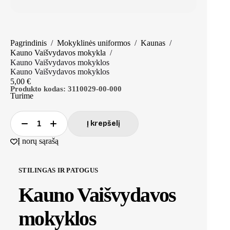
Pagrindinis
/
Mokyklinės uniformos
/
Kaunas
/
Kauno Vaišvydavos mokykla
/
Kauno Vaišvydavos mokyklos
Kauno Vaišvydavos mokyklos
5,00
€
Produkto kodas:
3110029-00-000
Turime
Į krepšelį
produkto
kiekis:
Į norų sąrašą
Kauno
Vaišvydavos
mokyklos
STILINGAS IR PATOGUS
Kauno Vaišvydavos
mokyklos