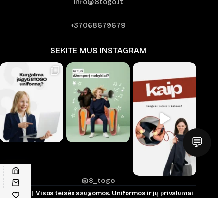
info@8togo.lt
+37068679679
SEKITE MUS INSTAGRAM
💬
@8_togo
© 2026 | Visos teisės saugomos.
Uniformos ir jų privalumai