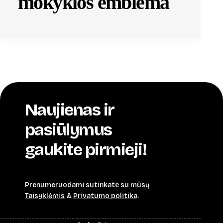
mokyklos emblema
Naujienas ir
pasiūlymus
gaukite pirmieji!
Prenumeruodami sutinkate su mūsų
Taisyklėmis
&
Privatumo politika
.