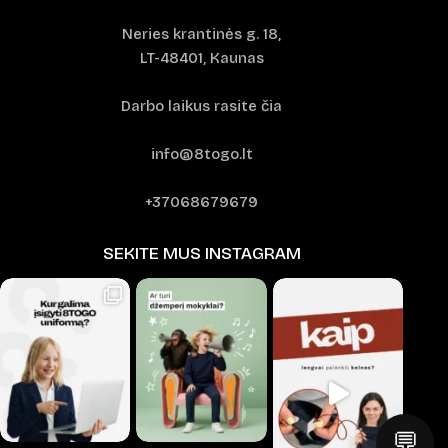
Neries krantinės g. 18,
LT-48401, Kaunas
Darbo laikus rasite čia
info@8togo.lt
+37068679679
SEKITE MUS INSTAGRAM
💬