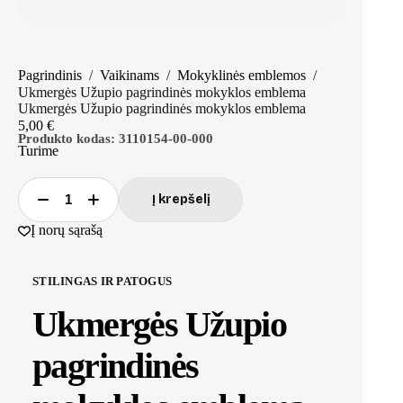
Pagrindinis
/
Vaikinams
/
Mokyklinės emblemos
/
Ukmergės Užupio pagrindinės mokyklos emblema
Ukmergės Užupio pagrindinės mokyklos emblema
5,00
€
Produkto kodas:
3110154-00-000
Turime
Į krepšelį
produkto
kiekis:
Į norų sąrašą
Ukmergės
Užupio
pagrindinės
STILINGAS IR PATOGUS
mokyklos
emblema
Ukmergės Užupio
pagrindinės