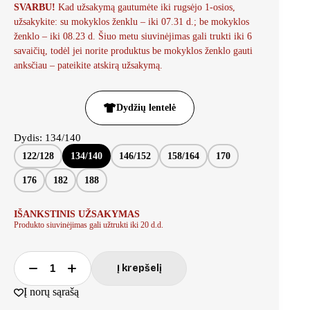
SVARBU!
Kad užsakymą gautumėte iki rugsėjo 1-osios,
užsakykite: su mokyklos ženklu – iki 07.31 d.; be mokyklos
ženklo – iki 08.23 d. Šiuo metu siuvinėjimas gali trukti iki 6
savaičių, todėl jei norite produktus be mokyklos ženklo gauti
anksčiau – pateikite atskirą užsakymą.
Dydžių lentelė
Dydis
: 134/140
122/128
134/140
146/152
158/164
170
176
182
188
IŠANKSTINIS UŽSAKYMAS
Produkto siuvinėjimas gali užtrukti iki 20 d.d.
Į krepšelį
Į norų sąrašą