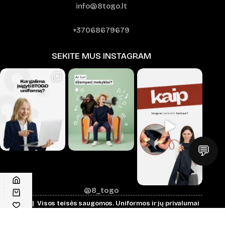
info@8togo.lt
+37068679679
SEKITE MUS INSTAGRAM
💬
@8_togo
© 2026 | Visos teisės saugomos.
Uniformos ir jų privalumai