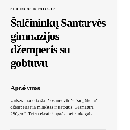
STILINGAS IR PATOGUS
Šalčininkų Santarvės
gimnazijos
džemperis su
gobtuvu
Aprašymas
Unisex modelio šiauštos medvilnės "su pūkeliu"
džemperis itin minkštas ir patogus. Gramatūra
280g/m². Tvirta elastinė apačia bei rankogaliai.