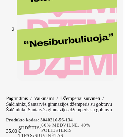
Pagrindinis
/
Vaikinams
/
Džemperiai siuvinėti
/
Šalčininkų Santarvės gimnazijos džemperis su gobtuvu
Šalčininkų Santarvės gimnazijos džemperis su gobtuvu
Produkto kodas:
3040216-56-134
60% MEDVILNĖ, 40%
SUDĖTIS:
POLIESTERIS
35,00
€
TIPAS:
SIUVINĖTAS