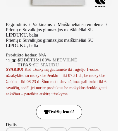
Pagrindinis
/
Vaikinams
/
Marškinėliai su emblema
/
Prienų r. Suvalkijos gimnazijos marškinėliai SU
LIPDUKU, balta
Prienų r. Suvalkijos gimnazijos marškinėliai SU
LIPDUKU, balta
Produkto kodas:
N/A
SUDĖTIS:
100% MEDVILNĖ
12,00
€
TIPAS:
SU SPAUDU
SVARBU!
Kad užsakymą gautumėte iki rugsėjo 1-osios,
užsakykite: su mokyklos ženklu – iki 07.31 d.; be mokyklos
ženklo – iki 08.23 d. Šiuo metu siuvinėjimas gali trukti iki 6
savaičių, todėl jei norite produktus be mokyklos ženklo gauti
anksčiau – pateikite atskirą užsakymą.
Dydžių lentelė
Dydis