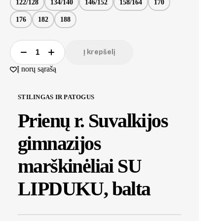
122/128
134/140
146/152
158/164
170
176
182
188
Į krepšelį
Į norų sąrašą
STILINGAS IR PATOGUS
Prienų r. Suvalkijos
gimnazijos
marškinėliai SU
LIPDUKU, balta