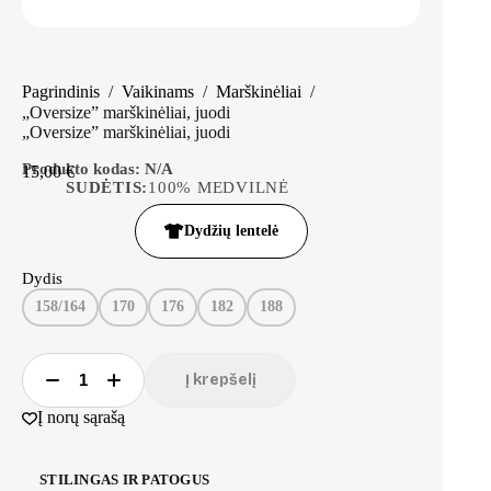
Pagrindinis
/
Vaikinams
/
Marškinėliai
/
„Oversize” marškinėliai, juodi
„Oversize” marškinėliai, juodi
Produkto kodas:
N/A
15,00
€
SUDĖTIS:
100% MEDVILNĖ
Dydžių lentelė
Dydis
158/164
170
176
182
188
Į krepšelį
Į norų sąrašą
STILINGAS IR PATOGUS