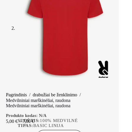
Pagrindinis
/
drabužiai be ženklinimo
/
Medvilniniai marškinėliai, raudona
Medvilniniai marškinėliai, raudona
Produkto kodas:
N/A
SUDĖTIS:
100% MEDVILNĖ
5,00
€
–
7,00
€
TIPAS:
BASIC LINIJA