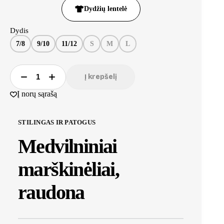
Dydžių lentelė
Dydis
7/8
9/10
11/12
S
M
L
Į krepšelį
Į norų sąrašą
STILINGAS IR PATOGUS
Medvilniniai
marškinėliai,
raudona