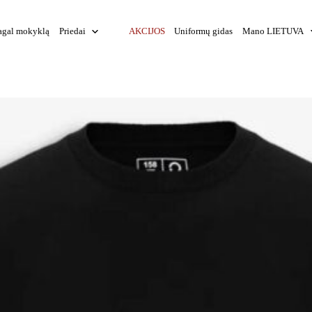
agal mokyklą
Priedai
AKCIJOS
Uniformų gidas
Mano LIETUVA