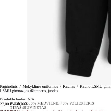
Pagrindinis
/
Mokyklinės uniformos
/
Kaunas
/
Kauno LSMU gimna
LSMU gimnazijos džemperis, juodas
Produkto kodas:
N/A
SUDĖTIS:
60% MEDVILNĖ, 40% POLIESTERIS
27,00
€
–
30,00
€
TIPAS:
SIUVINĖTAS