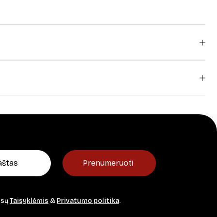
Prenumeruoti
ūsų
Taisyklėmis
&
Privatumo politika
.