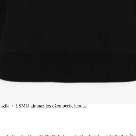
zija
/
LSMU gimnazijos džemperis, juodas