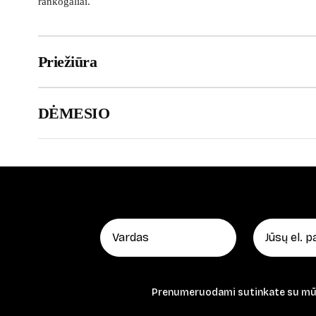
rankogaliai.
Priežiūra
DĖMESIO
Prenumeruodami sutinkate su m