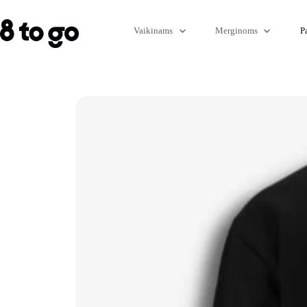
Vaikinams
Merginoms
P