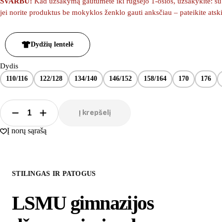
SVARBU!
Kad užsakymą gautumėte iki rugsėjo 1-osios, užsakykite: su m
jei norite produktus be mokyklos ženklo gauti anksčiau – pateikite ats
Dydžių lentelė
Dydis
110/116
122/128
134/140
146/152
158/164
170
176
Į krepšelį
Į norų sąrašą
STILINGAS IR PATOGUS
LSMU gimnazijos