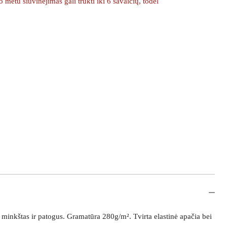
etu siuvinėjimas gali trukti iki 6 savaičių, todėl
minkštas ir patogus. Gramatūra 280g/m². Tvirta elastinė apačia bei