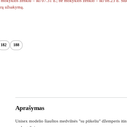
okyklos ženklu – iki 07.31 d.; be mokyklos ženklo – iki 08.23 d. Šiuo m
kirą užsakymą.
182
188
Aprašymas
Unisex modelio šiauštos medvilnės "su pūkeliu" džemperis itin 