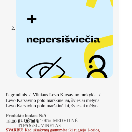
Pagrindinis
/
Vilniaus Levo Karsavino mokykla
/
Levo Karsavino polo marškinėliai, šviesiai mėlyna
Levo Karsavino polo marškinėliai, šviesiai mėlyna
Produkto kodas:
N/A
SUDĖTIS:
100% MEDVILNĖ
18,00
€
–
20,00
€
TIPAS:
SIUVINĖTAS
SVARBU!
Kad užsakymą gautumėte iki rugsėjo 1-osios,