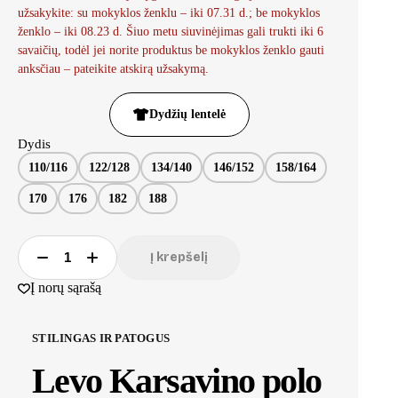
užsakykite: su mokyklos ženklu – iki 07.31 d.; be mokyklos
ženklo – iki 08.23 d. Šiuo metu siuvinėjimas gali trukti iki 6
savaičių, todėl jei norite produktus be mokyklos ženklo gauti
anksčiau – pateikite atskirą užsakymą.
Dydžių lentelė
Dydis
110/116
122/128
134/140
146/152
158/164
170
176
182
188
Į krepšelį
Į norų sąrašą
STILINGAS IR PATOGUS
Levo Karsavino polo