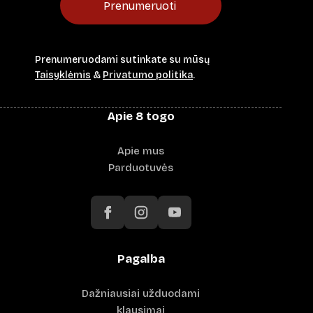
Prenumeruoti
Prenumeruodami sutinkate su mūsų
Taisyklėmis
&
Privatumo politika
.
Apie 8 togo
Apie mus
Parduotuvės
Pagalba
Dažniausiai užduodami
klausimai