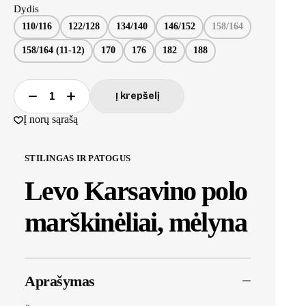
Dydis
110/116
122/128
134/140
146/152
158/164
158/164 (11-12)
170
176
182
188
Į krepšelį
Į norų sąrašą
STILINGAS IR PATOGUS
Levo Karsavino polo
marškinėliai, mėlyna
Aprašymas