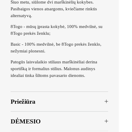
Šiuo metu, siūlome dvi marškinėlių kokybes.
Pasibaigos vienos atsargoms, kviečiame rinktis
alternatyvą.
8Togo - mūsų įprasta kokybė, 100% medvilnė, su
8Togo prekės ženklu;
Basic - 100% medvilnė, be 8Togo prekės ženklo,
nežymiai plonesni.
Patogūs laisvalaikio stiliaus marškinėliai derina
sportišką ir formalius stilius. Malonus audinys
idealiai tinka šiltoms pavasario dienoms.
Priežiūra
DĖMESIO