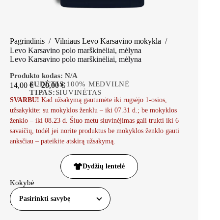
Pagrindinis
/
Vilniaus Levo Karsavino mokykla
/
Levo Karsavino polo marškinėliai, mėlyna
Levo Karsavino polo marškinėliai, mėlyna
Produkto kodas:
N/A
SUDĖTIS:
100% MEDVILNĖ
14,00
€
–
20,00
€
TIPAS:
SIUVINĖTAS
SVARBU!
Kad užsakymą gautumėte iki rugsėjo 1-osios,
užsakykite: su mokyklos ženklu – iki 07.31 d.; be mokyklos
ženklo – iki 08.23 d. Šiuo metu siuvinėjimas gali trukti iki 6
savaičių, todėl jei norite produktus be mokyklos ženklo gauti
anksčiau – pateikite atskirą užsakymą.
Dydžių lentelė
Kokybė
Pasirinkti savybę