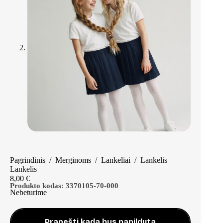
Pagrindinis
/
Merginoms
/
Lankeliai
/
Lankelis
Lankelis
8,00
€
Produkto kodas:
3370105-70-000
Nebeturime
Pranešti kada bus papildyta