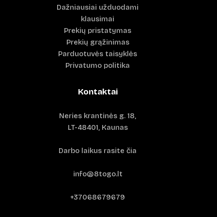
Dažniausiai užduodami
klausimai
Prekių pristatymas
Prekių grąžinimas
Parduotuvės taisyklės
Privatumo politika
Kontaktai
Neries krantinės g. 18,
LT-48401, Kaunas
Darbo laikus rasite čia
info@8togo.lt
+37068679679