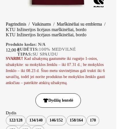
Pagrindinis
/
Vaikinams
/
Marškinėliai su emblema
/
KTU Inžinerijos licėjaus marškinėliai, bordo
KTU Inžinerijos licėjaus marškinėliai, bordo
Produkto kodas:
N/A
SUDĖTIS:
100% MEDVILNĖ
12,00
€
TIPAS:
SU SPAUDU
SVARBU!
Kad užsakymą gautumėte iki rugsėjo 1-osios,
užsakykite: su mokyklos ženklu – iki 07.31 d.; be mokyklos
ženklo – iki 08.23 d. Šiuo metu siuvinėjimas gali trukti iki 6
savaičių, todėl jei norite produktus be mokyklos ženklo gauti
anksčiau – pateikite atskirą užsakymą.
Dydžių lentelė
Dydis
122/128
134/140
146/152
158/164
170