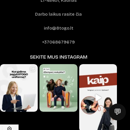
LT-48401, Kaunas
Darbo laikus rasite čia
info@8togo.lt
+37068679679
SEKITE MUS INSTAGRAM
💬