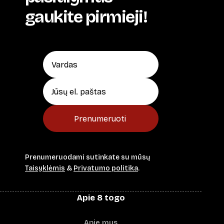
gaukite pirmieji!
Prenumeruoti
Prenumeruodami sutinkate su mūsų
Taisyklėmis
&
Privatumo politika
.
Apie 8 togo
Apie mus