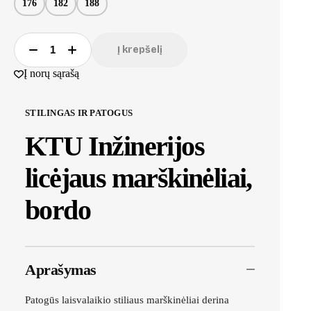
176
182
188
Į krepšelį
Į norų sąrašą
STILINGAS IR PATOGUS
KTU Inžinerijos
licėjaus marškinėliai,
bordo
Aprašymas
Patogūs laisvalaikio stiliaus marškinėliai derina