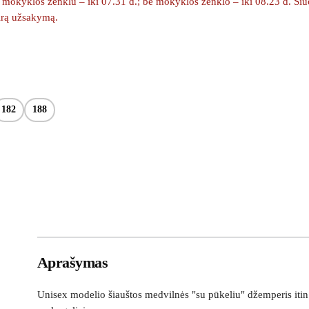
okyklos ženklu – iki 07.31 d.; be mokyklos ženklo – iki 08.23 d. Šiuo m
kirą užsakymą.
182
188
Aprašymas
Unisex modelio šiauštos medvilnės "su pūkeliu" džemperis itin 