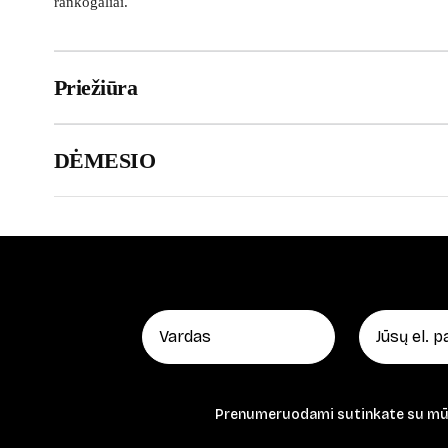
rankogaliai.
Priežiūra
DĖMESIO
Prenumeruodami sutinkate su m