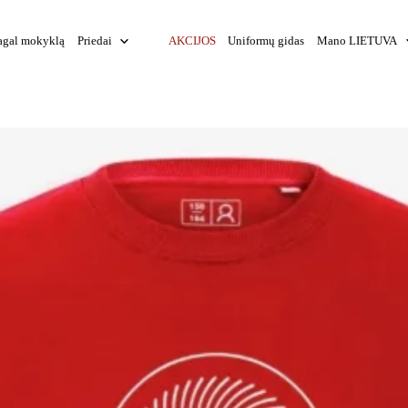
agal mokyklą
Priedai
AKCIJOS
Uniformų gidas
Mano LIETUVA