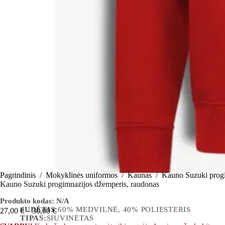
Pagrindinis
/
Mokyklinės uniformos
/
Kaunas
/
Kauno Suzuki prog
Kauno Suzuki progimnazijos džemperis, raudonas
Produkto kodas:
N/A
SUDĖTIS:
60% MEDVILNĖ, 40% POLIESTERIS
27,00
€
–
30,00
€
TIPAS:
SIUVINĖTAS