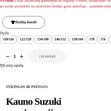
SVARBU!
Kad užsakymą gautumėte iki rugsėjo 1-osios, užsakykite: su m
jei norite produktus be mokyklos ženklo gauti anksčiau – pateikite ats
Dydžių lentelė
Dydis
110/116
122/128
134/140
146/152
158/164
170
176
Į krepšelį
Į norų sąrašą
STILINGAS IR PATOGUS
Kauno Suzuki