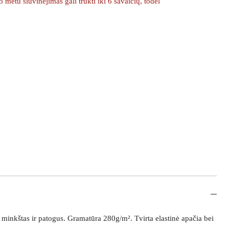
etu siuvinėjimas gali trukti iki 6 savaičių, todėl
minkštas ir patogus. Gramatūra 280g/m². Tvirta elastinė apačia bei