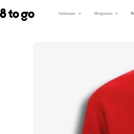
Vaikinams
Merginoms
P