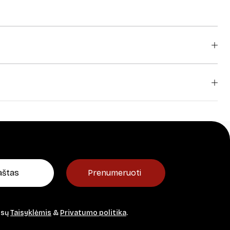
Prenumeruoti
ūsų
Taisyklėmis
&
Privatumo politika
.