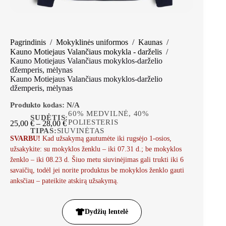
Pagrindinis
/
Mokyklinės uniformos
/
Kaunas
/
Kauno Motiejaus Valančiaus mokykla - darželis
/
Kauno Motiejaus Valančiaus mokyklos-darželio
džemperis, mėlynas
Kauno Motiejaus Valančiaus mokyklos-darželio
džemperis, mėlynas
Produkto kodas:
N/A
60% MEDVILNĖ, 40%
SUDĖTIS:
POLIESTERIS
25,00
€
–
28,00
€
TIPAS:
SIUVINĖTAS
SVARBU!
Kad užsakymą gautumėte iki rugsėjo 1-osios,
užsakykite: su mokyklos ženklu – iki 07.31 d.; be mokyklos
ženklo – iki 08.23 d. Šiuo metu siuvinėjimas gali trukti iki 6
savaičių, todėl jei norite produktus be mokyklos ženklo gauti
anksčiau – pateikite atskirą užsakymą.
Dydžių lentelė