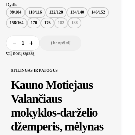
Dydis
98/104
110/116
122/128
134/140
146/152
158/164
170
176
182
188
Į krepšelį
Į norų sąrašą
STILINGAS IR PATOGUS
Kauno Motiejaus
Valančiaus
mokyklos-darželio
džemperis, mėlynas