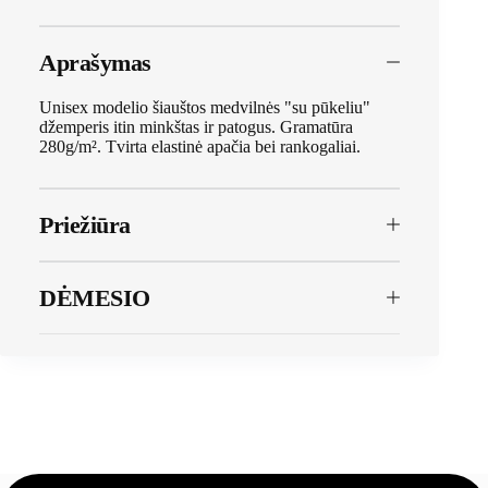
Aprašymas
Unisex modelio šiauštos medvilnės "su pūkeliu"
džemperis itin minkštas ir patogus. Gramatūra
280g/m². Tvirta elastinė apačia bei rankogaliai.
Priežiūra
DĖMESIO