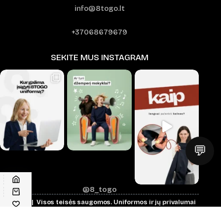
info@8togo.lt
+37068679679
SEKITE MUS INSTAGRAM
💬
@8_togo
© 2026 | Visos teisės saugomos.
Uniformos ir jų privalumai