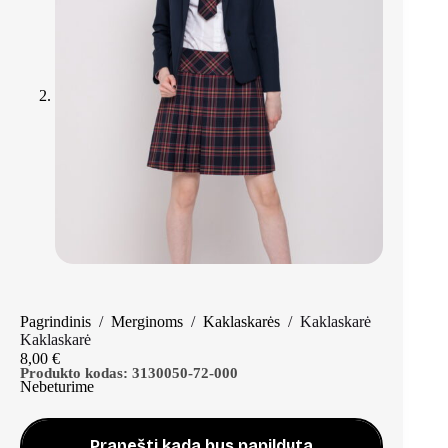
Pagrindinis
/
Merginoms
/
Kaklaskarės
/
Kaklaskarė
Kaklaskarė
8,00
€
Produkto kodas:
3130050-72-000
Nebeturime
Pranešti kada bus papildyta