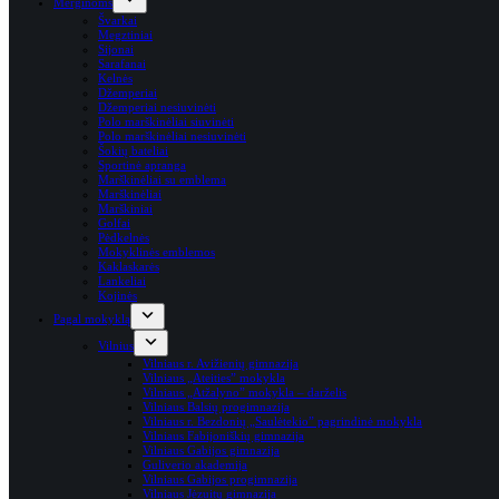
Merginoms
Švarkai
Megztiniai
Sijonai
Sarafanai
Kelnės
Džemperiai
Džemperiai nesiuvinėti
Polo marškinėliai siuvinėti
Polo marškinėliai nesiuvinėti
Šokių bateliai
Sportinė apranga
Marškinėliai su emblema
Marškinėliai
Marškiniai
Golfai
Pėdkelnės
Mokyklinės emblemos
Kaklaskarės
Lankeliai
Kojinės
Pagal mokyklą
Vilnius
Vilniaus r. Avižienių gimnazija
Vilniaus „Ateities” mokykla
Vilniaus „Atžalyno” mokykla – darželis
Vilniaus Balsių progimnazija
Vilniaus r. Bezdonių „Saulėtekio” pagrindinė mokykla
Vilniaus Fabijoniškių gimnazija
Vilniaus Gabijos gimnazija
Guliverio akademija
Vilniaus Gabijos progimnazija
Vilniaus Jėzuitų gimnazija