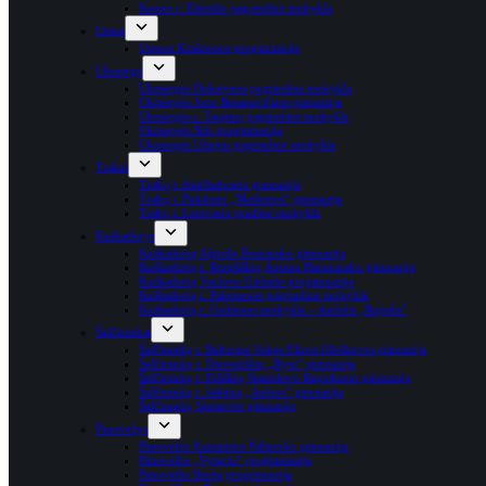
Kauno r. Ežerėlio pagrindinė mokykla
Utena
Utenos Krašuonos progimnazija
Ukmergė
Ukmergės Dukstynos pagrindinė mokykla
Ukmergės Jono Basanavičiaus gimnazija
Ukmergės r. Taujėnų pagrindinė mokykla
Ukmergės Šilo progimnazija
Ukmergės Užupio pagrindinė mokykla
Trakai
Trakų r. Aukštadvario gimnazija
Trakų r. Paluknio „Medeinos” gimnazija
Trakų r. Lentvario pradinė mokykla
Kaišiadorys
Kaišiadorių Algirdo Brazausko gimnazija
Kaišiadorių r. Rumšiškių Antano Baranausko gimnazija
Kaišiadorių Vaclovo Giržado progimnazija
Kaišiadorių r. Palomenės pagrindinė mokykla
Kaišiadorių r. Gudienos mokykla – darželis „Rugelis”
Šalčininkai
Šalčininkų r. Baltosios Vokės Elizos Ožeškovos gimnazija
Šalčininkų r. Dieveniškių „Ryto“ gimnazija
Šalčininkų r. Eišiškių Stanislovo Rapolionio gimnazija
Šalčininkų r. Jašiūnų „Aušros” gimnazija
Šalčininkų Santarvės gimnazija
Panevėžys
Panevėžio Kazimiero Paltaroko gimnazija
Panevėžio „Vyturio” progimnazija
Panevėžio Beržų progimnazija