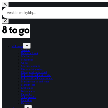
Skip
to
content
Products
search
Vaikinams
Švarkai
Kelnės ir šortai
Marškiniai
Megztiniai
Golfai
Sportinė apranga
Džemperiai siuvinėti
Džemperiai nesiuvinėti
Polo marškineliai siuvinėti
Polo marškinėliai nesiuvinėti
Marškinėliai su emblema
Marškinėliai
Emblemos
Kaklaraiščiai
Fantazijos
Šokių bateliai
Peteliškės
Kojinės