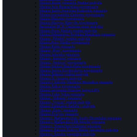
Vilniaus Jėzuitų gimnazija. Pradinė mokykla
Vilniaus Jono Basanavičiaus progimnazija
Vilniaus Juzefo Ignacijaus Kraševskio gimnazija
Vilniaus kunigaikščio Gedimino progimnazija
Vilniaus Maironio progimnazija
Vilniaus Martyno Mažvydo progimnazija
Nacionalinė M. K. Čiurlionio menų mokykla
Vilniaus Prano Mašioto pradinė mokykla
Vilniaus Palaimintojo Teofiliaus Matulionio gimnazija
Vilniaus „Pelėdos” pradinė mokykla
Vilniaus Petro Vileišio progimnazija
Vilniaus Riešės gimnazija
Vilniaus „Ryto” progimnazija
Vilniaus Salininkų gimnazija
Vilniaus „Santaros” gimnazija
Vilniaus „Sietuvos” progimnazija
Vilniaus Simono Stanevičiaus progimnazija
Vilniaus Sofijos Kovalevskajos progimnazija
Vilniaus Šeškinės pradinė mokykla
Vilniaus Šv. Juozapo mokykla
Vilniaus r. Kalvelių Stanislavo Moniuškos gimnazija
Vilniaus Taikos progimnazija
Vilniaus tarptautinis Prancūzų licėjus LIFV
Vilniaus Trakų Vokės gimnazija
Vilniaus „Veiksmo” gimnazija
Vilniaus „Vyturio” pradinė mokykla
Vilniaus Žaliakalnio darželis – mokykla
Vilniaus „Žaros” gimnazija
Vilniaus Žvėryno gimnazija
Vilniaus r. Maišiagalos kun. Juzefo Obrembskio gimnazija
Vilniaus r. Maišiagalos LDK Algirdo gimnazija
Vilniaus r. Nemenčinės Gedimino gimnazija
Vilniaus r. Pake­nės Čes­lovo Milošo pag­rin­dinė mokykla
Vilniaus r. Šumsko pagrindinė mokykla