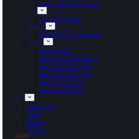
Panevėžio r. Raguvos gimnazija
Panevėžio r. Pažagienių mokykla-darželis
Prienai
Prienų „Žiburio” gimnazija
Prienų r. Suvalkijos gimnazija
Marijampolė
Liudvinavo Kazio Borutos gimnazija
Marijampolės Jono Totoraičio progimnazija
Kiti miestai
Alytaus Panemunės progimnazija
Biržų Saulės gimnazija
Druskininkų „Atgimimo” mokykla
Jonavos „Lietavos” pagrindinė mokykla
Joniškio Saulės pagrindinė mokykla
Prezidento Kazio Griniaus gimnazija
Kėdainių „Atžalyno” gimnazija
Lazdijų mokykla-darželis „Vyturėlis”
Pasvalio Svalios progimnazija
Raseinių r. Ariogalos gimnazija
Varėnos „Ąžuolo“ gimnazija
Veisiejų Sigito Gedos gimnazija
Priedai
Emblemos
Kojinės ir pėdkelnės
Peteliškės
Fantazijos
Lankeliai
Kaklaraiščiai
Kaklaskarės
Šokių bateliai
AKCIJOS