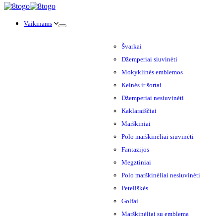
Vaikinams
Švarkai
Džemperiai siuvinėti
Mokyklinės emblemos
Kelnės ir šortai
Džemperiai nesiuvinėti
Kaklaraiščiai
Marškiniai
Polo marškinėliai siuvinėti
Fantazijos
Megztiniai
Polo marškinėliai nesiuvinėti
Peteliškės
Golfai
Marškinėliai su emblema