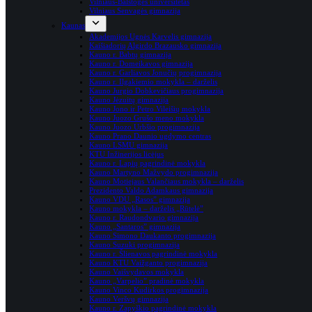
Vilniaus-Balstogės universitetas
Vilniaus Senvagės gimnazija
Kaunas
Akademijos Ugnės Karvelis gimnazija
Kaišiadorių Algirdo Brazausko gimnazija
Kauno r. Babtų gimnazija
Kauno r. Domeikavos gimnazija
Kauno r. Garliavos Jonučių progimnazija
Kauno r. Ilgakiemio mokykla – darželis
Kauno Jurgio Dobkevičiaus progimnazija
Kauno Jėzuitų gimnazija
Kauno Jono ir Petro Vileišių mokykla
Kauno Juozo Grušo meno mokykla
Kauno Juozo Urbšio progimnazija
Kauno Prano Daunio ugdymo centras
Kauno LSMU gimnazija
KTU Inžinerijos licėjus
Kauno r. Lapių pagrindinė mokykla
Kauno Martyno Mažvydo progimnazija
Kauno Motiejaus Valančiaus mokykla – darželis
Prezidento Valdo Adamkaus gimnazija
Kauno VDU „Rasos” gimnazija
Kauno mokykla – darželis „Rūtelė”
Kauno r. Raudondvario gimnazija
Kauno „Santaros” gimnazija
Kauno Simono Daukanto progimnazija
Kauno Suzuki progimnazija
Kauno r. Šlienavos pagrindinė mokykla
Kauno KTU Vaižganto progimnazija
Kauno Vaišvydavos mokykla
Kauno „Varpelio” pradinė mokykla
Kauno Vinco Kudirkos progimnazija
Kauno Veršvų gimnazija
Kauno r. Zapyškio pagrindinė mokykla