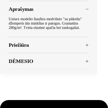
Aprašymas
Unisex modelio šiauštos medvilnės "su pūkeliu"
džemperis itin minkštas ir patogus. Gramatūra
280g/m². Tvirta elastinė apačia bei rankogaliai.
Priežiūra
DĖMESIO