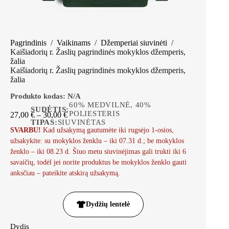
Pagrindinis
/
Vaikinams
/
Džemperiai siuvinėti
/
Kaišiadorių r. Žaslių pagrindinės mokyklos džemperis,
žalia
Kaišiadorių r. Žaslių pagrindinės mokyklos džemperis,
žalia
Produkto kodas:
N/A
60% MEDVILNĖ, 40%
SUDĖTIS:
POLIESTERIS
27,00
€
–
30,00
€
TIPAS:
SIUVINĖTAS
SVARBU!
Kad užsakymą gautumėte iki rugsėjo 1-osios,
užsakykite: su mokyklos ženklu – iki 07.31 d.; be mokyklos
ženklo – iki 08.23 d. Šiuo metu siuvinėjimas gali trukti iki 6
savaičių, todėl jei norite produktus be mokyklos ženklo gauti
anksčiau – pateikite atskirą užsakymą.
Dydžių lentelė
Dydis