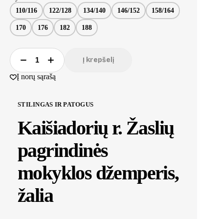
110/116
122/128
134/140
146/152
158/164
170
176
182
188
Į krepšelį
Į norų sąrašą
STILINGAS IR PATOGUS
Kaišiadorių r. Žaslių
pagrindinės
mokyklos džemperis,
žalia