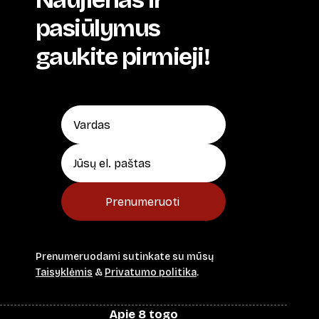
pasiūlymus
gaukite pirmieji!
Prenumeruoti
Prenumeruodami sutinkate su mūsų
Taisyklėmis
&
Privatumo politika
.
Apie 8 togo