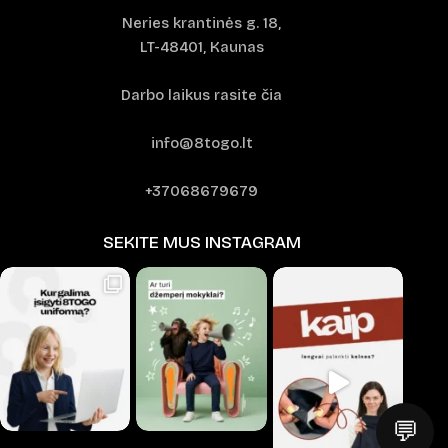
Neries krantinės g. 18,
LT-48401, Kaunas
Darbo laikus rasite čia
info@8togo.lt
+37068679679
SEKITE MUS INSTAGRAM
💬