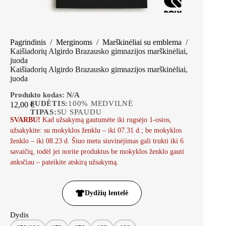
Pagrindinis
/
Merginoms
/
Marškinėliai su emblema
/
Kaišiadorių Algirdo Brazausko gimnazijos marškinėliai,
juoda
Kaišiadorių Algirdo Brazausko gimnazijos marškinėliai,
juoda
Produkto kodas:
N/A
SUDĖTIS:
100% MEDVILNĖ
12,00
€
TIPAS:
SU SPAUDU
SVARBU!
Kad užsakymą gautumėte iki rugsėjo 1-osios,
užsakykite: su mokyklos ženklu – iki 07.31 d.; be mokyklos
ženklo – iki 08.23 d. Šiuo metu siuvinėjimas gali trukti iki 6
savaičių, todėl jei norite produktus be mokyklos ženklo gauti
anksčiau – pateikite atskirą užsakymą.
Dydžių lentelė
Dydis