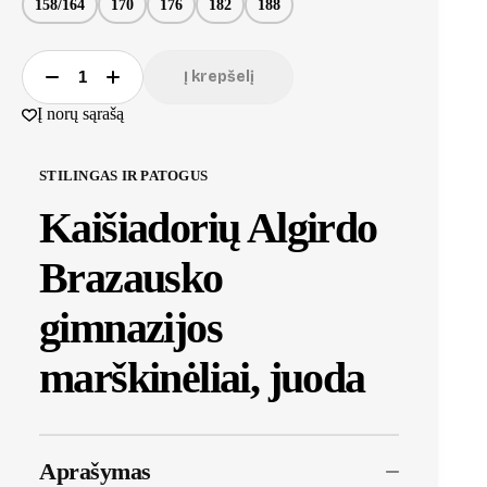
158/164
170
176
182
188
Į krepšelį
Į norų sąrašą
STILINGAS IR PATOGUS
Kaišiadorių Algirdo
Brazausko
gimnazijos
marškinėliai, juoda
Aprašymas