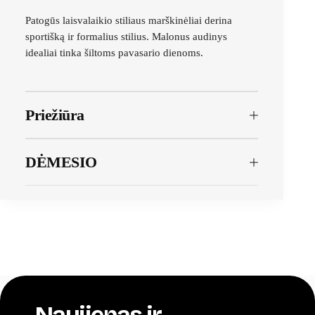
Patogūs laisvalaikio stiliaus marškinėliai derina
sportišką ir formalius stilius. Malonus audinys
idealiai tinka šiltoms pavasario dienoms.
Priežiūra
DĖMESIO
Naujienas ir