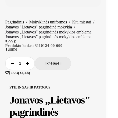
Pagrindinis
/
Mokyklinės uniformos
/
Kiti miestai
/
Jonavos "Lietavos" pagrindinė mokykla
/
Jonavos „Lietavos” pagrindinės mokyklos emblema
Jonavos „Lietavos” pagrindinės mokyklos emblema
5,00
€
Produkto kodas:
3110124-00-000
Turime
Į krepšelį
produkto
kiekis:
Į norų sąrašą
Jonavos
„Lietavos"
pagrindinės
STILINGAS IR PATOGUS
mokyklos
emblema
Jonavos „Lietavos"
pagrindinės