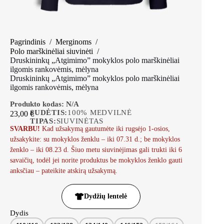
Pagrindinis
/
Merginoms
/
Polo marškinėliai siuvinėti
/
Druskininkų „Atgimimo” mokyklos polo marškinėliai
ilgomis rankovėmis, mėlyna
Druskininkų „Atgimimo” mokyklos polo marškinėliai
ilgomis rankovėmis, mėlyna
Produkto kodas:
N/A
SUDĖTIS:
100% MEDVILNĖ
23,00
€
TIPAS:
SIUVINĖTAS
SVARBU!
Kad užsakymą gautumėte iki rugsėjo 1-osios,
užsakykite: su mokyklos ženklu – iki 07.31 d.; be mokyklos
ženklo – iki 08.23 d. Šiuo metu siuvinėjimas gali trukti iki 6
savaičių, todėl jei norite produktus be mokyklos ženklo gauti
anksčiau – pateikite atskirą užsakymą.
Dydžių lentelė
Dydis