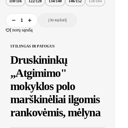
110/116
122/128
134/140
146/152
158/164
Į krepšelį
Į norų sąrašą
STILINGAS IR PATOGUS
Druskininkų
„Atgimimo"
mokyklos polo
marškinėliai ilgomis
rankovėmis, mėlyna