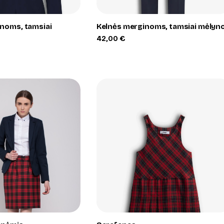
noms, tamsiai
Kelnės merginoms, tamsiai mėlyn
42,00
€
+
+