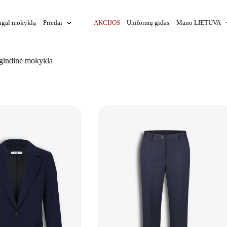
agal mokyklą
Priedai
AKCIJOS
Uniformų gidas
Mano LIETUVA
agindinė mokykla
+
+