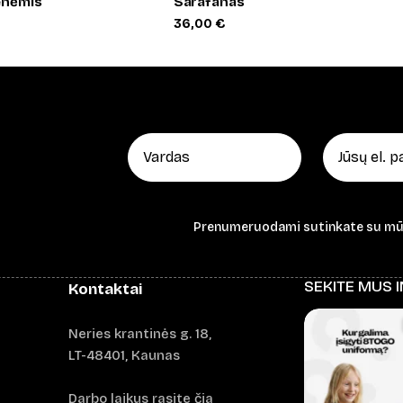
šenėmis
Sarafanas
36,00
€
Prenumeruodami sutinkate su m
SEKITE MUS 
Kontaktai
Neries krantinės g. 18,
LT-48401, Kaunas
Darbo laikus rasite čia