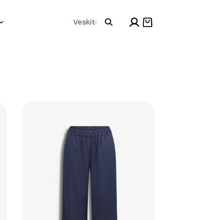
Products
Shopping
cart
search
+