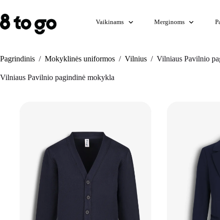
Skip
to
content
Vaikinams
Merginoms
P
Pagrindinis
/
Mokyklinės uniformos
/
Vilnius
/
Vilniaus Pavilnio p
Vilniaus Pavilnio pagindinė mokykla
+