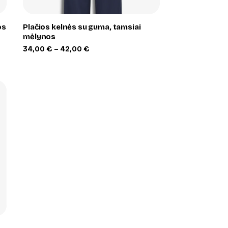
os
Plačios kelnės su guma, tamsiai
mėlynos
Price
34,00
€
–
42,00
€
range:
34,00 €
through
42,00 €