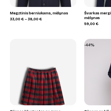
Megztinis berniukams, mėlynas
Švarkas mergi
mėlynas
Price
33,00
€
–
38,00
€
range:
59,00
€
33,00 €
through
38,00 €
-44%
+