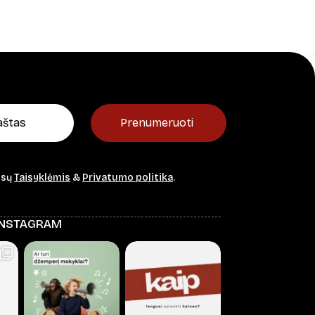
Prenumeruoti
ūsų
Taisyklėmis
&
Privatumo politika
.
INSTAGRAM