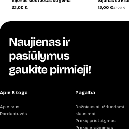
Sijonas klostuotas su guma
Sijonas su ki
32,00
€
15,00
€
27,00
€
Original
Current
price
price
was:
is:
27,00 €.
15,00 €.
Naujienas ir
pasiūlymus
gaukite pirmieji!
Apie 8 togo
Pagalba
Apie mus
Dažniausiai užduodami
Parduotuvės
klausimai
Prekių pristatymas
Prekių grąžinimas