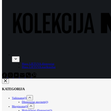
Mano LIETUVA džemperiai
Mano LIETUVA marškinėliai
KATEGORIJA
Vaikinams
(3)
Džemperiai siuvinėti
(3)
Merginoms
(3)
Mokykliniai džemperiai
(3)