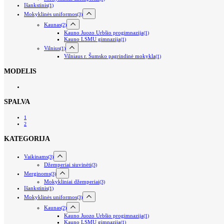
Išankstinis
(1)
Mokyklinės uniformos
(3)
Kaunas
(2)
Kauno Juozo Urbšio progimnazija
(1)
Kauno LSMU gimnazija
(1)
Vilnius
(1)
Vilniaus r. Šumsko pagrindinė mokykla
(1)
MODELIS
SPALVA
1
2
KATEGORIJA
Vaikinams
(3)
Džemperiai siuvinėti
(3)
Merginoms
(3)
Mokykliniai džemperiai
(3)
Išankstinis
(1)
Mokyklinės uniformos
(3)
Kaunas
(2)
Kauno Juozo Urbšio progimnazija
(1)
Kauno LSMU gimnazija
(1)