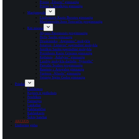
Prienų „Žiburio” gimnazija
Prienų r. Suvalkijos gimnazija
Marijampolė
Liudvinavo Kazio Borutos gimnazija
Marijampolės Jono Totoraičio progimnazija
Kiti miestai
Alytaus Panemunės progimnazija
Biržų Saulės gimnazija
Druskininkų „Atgimimo” mokykla
Jonavos „Lietavos” pagrindinė mokykla
Joniškio Saulės pagrindinė mokykla
Prezidento Kazio Griniaus gimnazija
Kėdainių „Atžalyno” gimnazija
Lazdijų mokykla-darželis „Vyturėlis”
Pasvalio Svalios progimnazija
Raseinių r. Ariogalos gimnazija
Varėnos „Ąžuolo“ gimnazija
Veisiejų Sigito Gedos gimnazija
Priedai
Emblemos
Kojinės ir pėdkelnės
Peteliškės
Fantazijos
Lankeliai
Kaklaraiščiai
Kaklaskarės
Šokių bateliai
AKCIJOS
Uniformų gidas