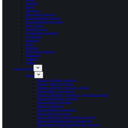
Sarafanai
Kelnės
Džemperiai
Džemperiai nesiuvinėti
Polo marškinėliai siuvinėti
Polo marškinėliai nesiuvinėti
Šokių bateliai
Sportinė apranga
Marškinėliai su emblema
Marškinėliai
Marškiniai
Golfai
Pėdkelnės
Mokyklinės emblemos
Kaklaskarės
Lankeliai
Kojinės
Pagal mokyklą
Vilnius
Vilniaus r. Avižienių gimnazija
Vilniaus „Ateities” mokykla
Vilniaus „Atžalyno” mokykla – darželis
Vilniaus Balsių progimnazija
Vilniaus r. Bezdonių „Saulėtekio” pagrindinė mokykla
Vilniaus Fabijoniškių gimnazija
Vilniaus Gabijos gimnazija
Guliverio akademija
Vilniaus Gabijos progimnazija
Vilniaus Jėzuitų gimnazija
Vilniaus Jėzuitų gimnazija. Pradinė mokykla
Vilniaus Jono Basanavičiaus progimnazija
Vilniaus Juzefo Ignacijaus Kraševskio gimnazija