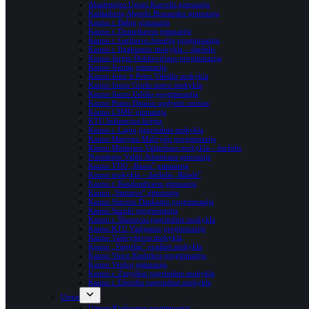
Akademijos Ugnės Karvelis gimnazija
Kaišiadorių Algirdo Brazausko gimnazija
Kauno r. Babtų gimnazija
Kauno r. Domeikavos gimnazija
Kauno r. Garliavos Jonučių progimnazija
Kauno r. Ilgakiemio mokykla – darželis
Kauno Jurgio Dobkevičiaus progimnazija
Kauno Jėzuitų gimnazija
Kauno Jono ir Petro Vileišių mokykla
Kauno Juozo Grušo meno mokykla
Kauno Juozo Urbšio progimnazija
Kauno Prano Daunio ugdymo centras
Kauno LSMU gimnazija
KTU Inžinerijos licėjus
Kauno r. Lapių pagrindinė mokykla
Kauno Martyno Mažvydo progimnazija
Kauno Motiejaus Valančiaus mokykla – darželis
Prezidento Valdo Adamkaus gimnazija
Kauno VDU „Rasos” gimnazija
Kauno mokykla – darželis „Rūtelė”
Kauno r. Raudondvario gimnazija
Kauno „Santaros” gimnazija
Kauno Simono Daukanto progimnazija
Kauno Suzuki progimnazija
Kauno r. Šlienavos pagrindinė mokykla
Kauno KTU Vaižganto progimnazija
Kauno Vaišvydavos mokykla
Kauno „Varpelio” pradinė mokykla
Kauno Vinco Kudirkos progimnazija
Kauno Veršvų gimnazija
Kauno r. Zapyškio pagrindinė mokykla
Kauno r. Ežerėlio pagrindinė mokykla
Utena
Utenos Krašuonos progimnazija