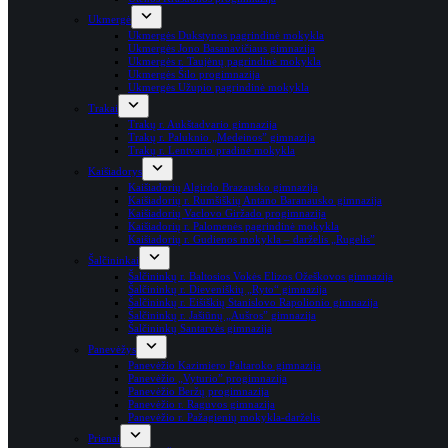
Ukmergė
Ukmergės Dukstynos pagrindinė mokykla
Ukmergės Jono Basanavičiaus gimnazija
Ukmergės r. Taujėnų pagrindinė mokykla
Ukmergės Šilo progimnazija
Ukmergės Užupio pagrindinė mokykla
Trakai
Trakų r. Aukštadvario gimnazija
Trakų r. Paluknio „Medeinos” gimnazija
Trakų r. Lentvario pradinė mokykla
Kaišiadorys
Kaišiadorių Algirdo Brazausko gimnazija
Kaišiadorių r. Rumšiškių Antano Baranausko gimnazija
Kaišiadorių Vaclovo Giržado progimnazija
Kaišiadorių r. Palomenės pagrindinė mokykla
Kaišiadorių r. Gudienos mokykla – darželis „Rugelis”
Šalčininkai
Šalčininkų r. Baltosios Vokės Elizos Ožeškovos gimnazija
Šalčininkų r. Dieveniškių „Ryto“ gimnazija
Šalčininkų r. Eišiškių Stanislovo Rapolionio gimnazija
Šalčininkų r. Jašiūnų „Aušros” gimnazija
Šalčininkų Santarvės gimnazija
Panevėžys
Panevėžio Kazimiero Paltaroko gimnazija
Panevėžio „Vyturio” progimnazija
Panevėžio Beržų progimnazija
Panevėžio r. Raguvos gimnazija
Panevėžio r. Pažagienių mokykla-darželis
Prienai