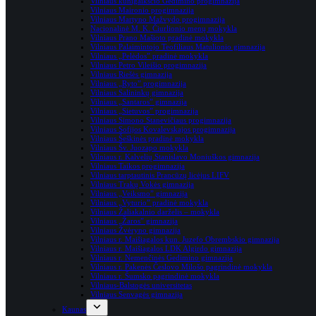
Vilniaus kunigaikščio Gedimino progimnazija
Vilniaus Maironio progimnazija
Vilniaus Martyno Mažvydo progimnazija
Nacionalinė M. K. Čiurlionio menų mokykla
Vilniaus Prano Mašioto pradinė mokykla
Vilniaus Palaimintojo Teofiliaus Matulionio gimnazija
Vilniaus „Pelėdos” pradinė mokykla
Vilniaus Petro Vileišio progimnazija
Vilniaus Riešės gimnazija
Vilniaus „Ryto” progimnazija
Vilniaus Salininkų gimnazija
Vilniaus „Santaros” gimnazija
Vilniaus „Sietuvos” progimnazija
Vilniaus Simono Stanevičiaus progimnazija
Vilniaus Sofijos Kovalevskajos progimnazija
Vilniaus Šeškinės pradinė mokykla
Vilniaus Šv. Juozapo mokykla
Vilniaus r. Kalvelių Stanislavo Moniuškos gimnazija
Vilniaus Taikos progimnazija
Vilniaus tarptautinis Prancūzų licėjus LIFV
Vilniaus Trakų Vokės gimnazija
Vilniaus „Veiksmo” gimnazija
Vilniaus „Vyturio” pradinė mokykla
Vilniaus Žaliakalnio darželis – mokykla
Vilniaus „Žaros” gimnazija
Vilniaus Žvėryno gimnazija
Vilniaus r. Maišiagalos kun. Juzefo Obrembskio gimnazija
Vilniaus r. Maišiagalos LDK Algirdo gimnazija
Vilniaus r. Nemenčinės Gedimino gimnazija
Vilniaus r. Pake­nės Čes­lovo Milošo pag­rin­dinė mokykla
Vilniaus r. Šumsko pagrindinė mokykla
Vilniaus-Balstogės universitetas
Vilniaus Senvagės gimnazija
Kaunas