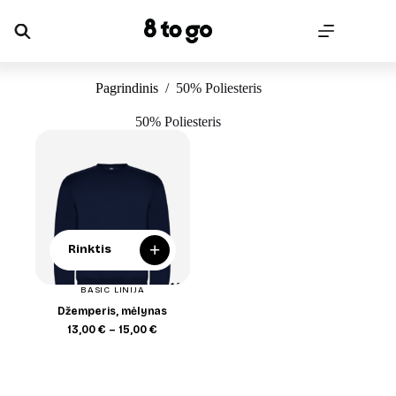
Skip
to
content
Pagrindinis
/
50% Poliesteris
50% Poliesteris
+
Rinktis
BASIC LINIJA
Džemperis, mėlynas
Price
13,00
€
–
15,00
€
range:
13,00 €
through
15,00 €