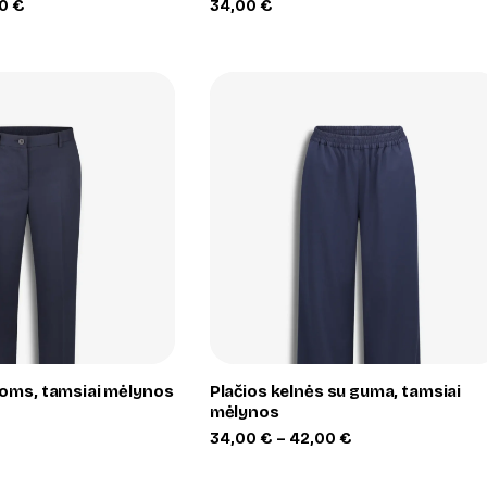
Price
00
€
34,00
€
range:
34,00 €
through
42,00 €
+
+
oms, tamsiai mėlynos
Plačios kelnės su guma, tamsiai
mėlynos
Price
34,00
€
–
42,00
€
range:
34,00 €