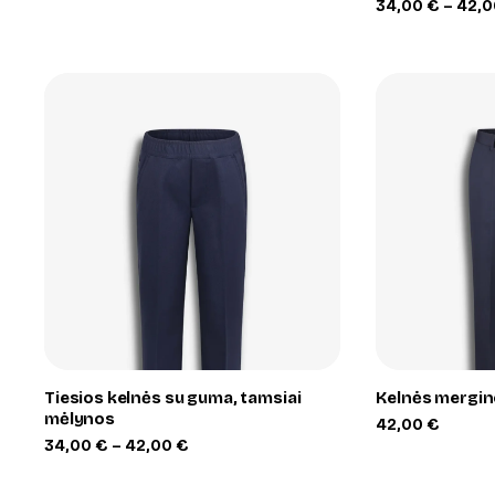
34,00
€
–
42,
+
Tiesios kelnės su guma, tamsiai
Kelnės mergin
mėlynos
42,00
€
Price
34,00
€
–
42,00
€
range:
34,00 €