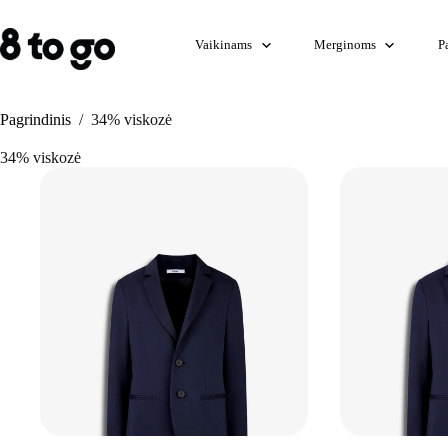
Skip
to
content
Vaikinams
Merginoms
P
Pagrindinis
/
34% viskozė
34% viskozė
+