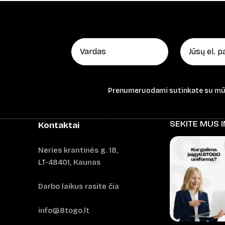
through
42,00 €
Prenumeruodami sutinkate su m
SEKITE MUS 
Kontaktai
Neries krantinės g. 18,
LT-48401, Kaunas
Darbo laikus rasite čia
info@8togo.lt