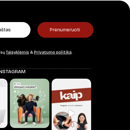
Prenumeruoti
ūsų
Taisyklėmis
&
Privatumo politika
.
INSTAGRAM