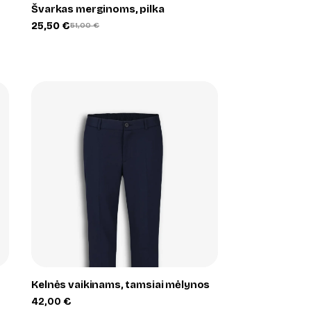
Švarkas merginoms, pilka
25,50
€
51,00
€
Original
Current
price
price
was:
is:
51,00 €.
25,50 €.
+
Kelnės vaikinams, tamsiai mėlynos
42,00
€