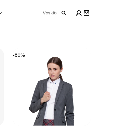
Products
Shopping
cart
search
-50%
+