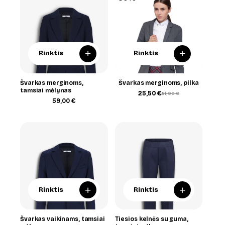
+
+
Rinktis
Rinktis
Švarkas merginoms,
Švarkas merginoms, pilka
tamsiai mėlynas
25,50
€
51,00
€
Original
Current
59,00
€
price
price
was:
is:
51,00 €.
25,50 €.
+
+
Rinktis
Rinktis
Švarkas vaikinams, tamsiai
Tiesios kelnės su guma,