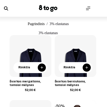
Skip
to
content
Pagrindinis
/
3% elastanas
3% elastanas
+
+
Rinktis
Rinktis
Švarkas mergaitėms,
Švarkas berniukams,
tamsiai mėlynas
tamsiai mėlynas
52,00
€
52,00
€
-50%