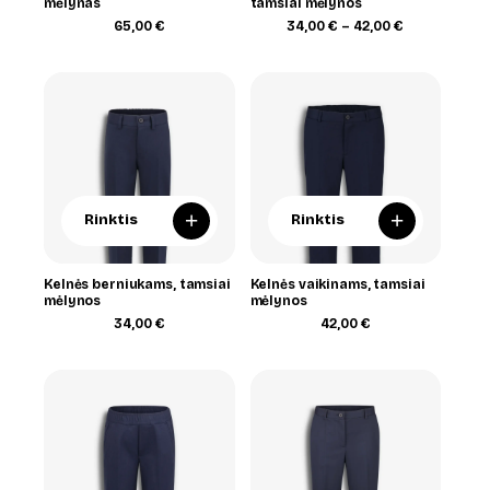
mėlynas
tamsiai mėlynos
Price
65,00
€
34,00
€
–
42,00
€
range:
34,00 €
through
42,00 €
+
+
Rinktis
Rinktis
Kelnės berniukams, tamsiai
Kelnės vaikinams, tamsiai
mėlynos
mėlynos
34,00
€
42,00
€