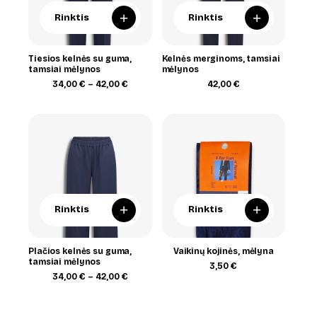
+
+
Rinktis
Rinktis
Tiesios kelnės su guma,
Kelnės merginoms, tamsiai
tamsiai mėlynos
mėlynos
Price
34,00
€
–
42,00
€
42,00
€
range:
34,00 €
through
42,00 €
+
+
Rinktis
Rinktis
Plačios kelnės su guma,
Vaikinų kojinės, mėlyna
tamsiai mėlynos
3,50
€
Price
34,00
€
–
42,00
€
range:
34,00 €
through