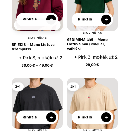
+
+
Rinktis
Rinktis
SIUVINĖTAS
SIUVINĖTAS
GEDIMINAIČIAI – Mano
Lietuva marškinėliai,
BRIEDIS – Mano Lietuva
vaikiški
džemperis
+ Pirk 3, mokėk už 2
+ Pirk 3, mokėk už 2
29,00
€
Price
39,00
€
–
49,00
€
range:
39,00 €
through
49,00 €
2+1
2+1
+
+
Rinktis
Rinktis
SIUVINĖTAS
SIUVINĖTAS