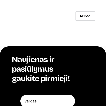
39,00 €
through
49,00 €
KITAS
Naujienas ir
pasiūlymus
gaukite pirmieji!