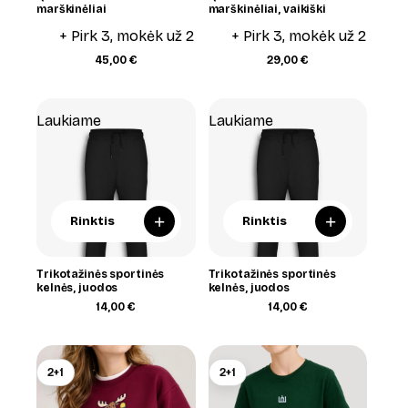
marškinėliai
marškinėliai, vaikiški
+ Pirk 3, mokėk už 2
+ Pirk 3, mokėk už 2
45,00
€
29,00
€
Laukiame
Laukiame
+
+
Rinktis
Rinktis
Trikotažinės sportinės
Trikotažinės sportinės
kelnės, juodos
kelnės, juodos
14,00
€
14,00
€
2+1
2+1