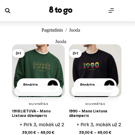
Skip
to
content
Pagrindinis
/
Juoda
Juoda
2+1
2+1
+
+
Rinktis
Rinktis
SIUVINĖTAS
SIUVINĖTAS
1918 LIETUVA – Mano
1990 – Mano Lietuva
Lietuva džemperis
džemperis
+ Pirk 3, mokėk už 2
+ Pirk 3, mokėk už 2
Price
Price
39,00
€
–
49,00
€
39,00
€
–
49,00
€