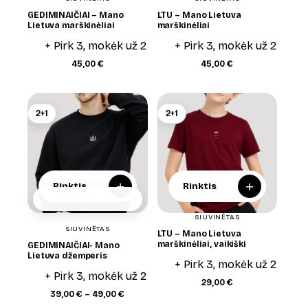
GEDIMINAIČIAI – Mano
LTU – Mano Lietuva
Lietuva marškinėliai
marškinėliai
+ Pirk 3, mokėk už 2
+ Pirk 3, mokėk už 2
45,00
€
45,00
€
2+1
2+1
+
+
Rinktis
Rinktis
SIUVINĖTAS
SIUVINĖTAS
LTU – Mano Lietuva
marškinėliai, vaikiški
GEDIMINAIČIAI- Mano
Lietuva džemperis
+ Pirk 3, mokėk už 2
+ Pirk 3, mokėk už 2
29,00
€
Price
39,00
€
–
49,00
€
range: