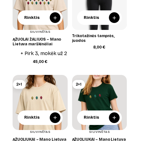
+
+
Rinktis
Rinktis
SIUVINĖTAS
Trikotažinės tamprės,
ĄŽUOLAI ŽALIUOS – Mano
juodos
Lietuva marškinėliai
8,00
€
+ Pirk 3, mokėk už 2
45,00
€
2+1
2+1
+
+
Rinktis
Rinktis
SIUVINĖTAS
SIUVINĖTAS
ĄŽUOLIUKAI – Mano Lietuva
ĄŽUOLIUKAI – Mano Lietuva