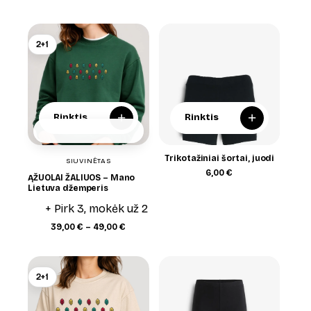
range:
range:
39,00 €
39,00 €
through
through
49,00 €
49,00 €
2+1
+
+
Rinktis
Rinktis
Trikotažiniai šortai, juodi
SIUVINĖTAS
6,00
€
ĄŽUOLAI ŽALIUOS – Mano
Lietuva džemperis
+ Pirk 3, mokėk už 2
Price
39,00
€
–
49,00
€
range:
39,00 €
through
49,00 €
2+1