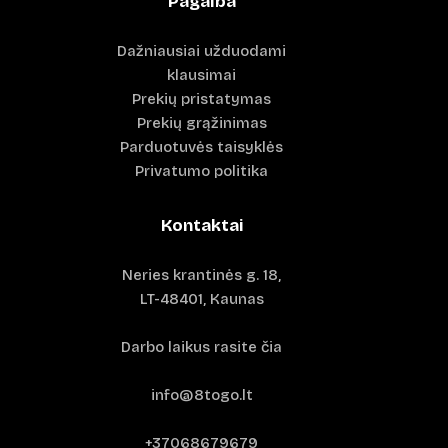
Pagalba
Dažniausiai užduodami
klausimai
Prekių pristatymas
Prekių grąžinimas
Parduotuvės taisyklės
Privatumo politika
Kontaktai
Neries krantinės g. 18,
LT-48401, Kaunas
Darbo laikus rasite čia
info@8togo.lt
+37068679679