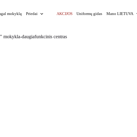
agal mokyklą
Priedai
AKCIJOS
Uniformų gidas
Mano LIETUVA
o" mokykla-daugiafunkcinis centras