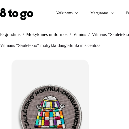
Skip
to
content
Vaikinams
Merginoms
P
Pagrindinis
/
Mokyklinės uniformos
/
Vilnius
/
Vilniaus "Saulėteki
Vilniaus "Saulėtekio" mokykla-daugiafunkcinis centras
+