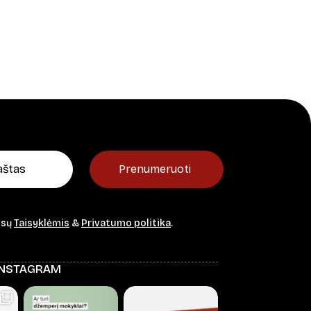
Prenumeruoti
ūsų
Taisyklėmis
&
Privatumo politika
.
INSTAGRAM