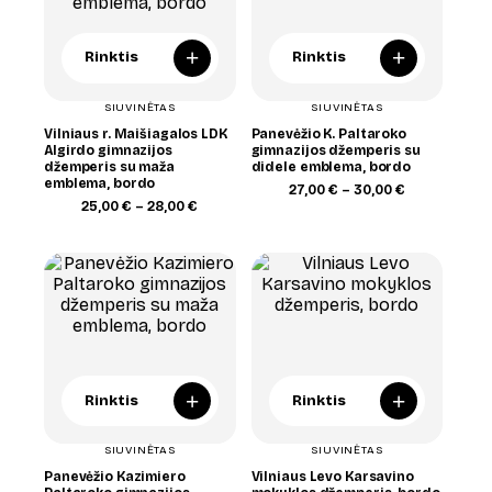
+
+
Rinktis
Rinktis
SIUVINĖTAS
SIUVINĖTAS
Vilniaus r. Maišiagalos LDK
Panevėžio K. Paltaroko
Algirdo gimnazijos
gimnazijos džemperis su
džemperis su maža
didele emblema, bordo
emblema, bordo
Price
27,00
€
–
30,00
€
Price
range:
25,00
€
–
28,00
€
range:
27,00 €
25,00 €
through
through
30,00 €
28,00 €
+
+
Rinktis
Rinktis
SIUVINĖTAS
SIUVINĖTAS
Panevėžio Kazimiero
Vilniaus Levo Karsavino