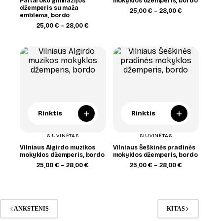
Paltaroko gimnazijos
mokyklos džemperis, bordo
džemperis su maža
Price
25,00
€
–
28,00
€
emblema, bordo
range:
Price
25,00 €
25,00
€
–
28,00
€
range:
through
25,00 €
28,00 €
through
28,00 €
+
+
Rinktis
Rinktis
SIUVINĖTAS
SIUVINĖTAS
Vilniaus Algirdo muzikos
Vilniaus Šeškinės pradinės
mokyklos džemperis, bordo
mokyklos džemperis, bordo
Price
Price
25,00
€
–
28,00
€
25,00
€
–
28,00
€
range:
range:
25,00 €
25,00 €
through
through
28,00 €
28,00 €
ANKSTENIS
KITAS