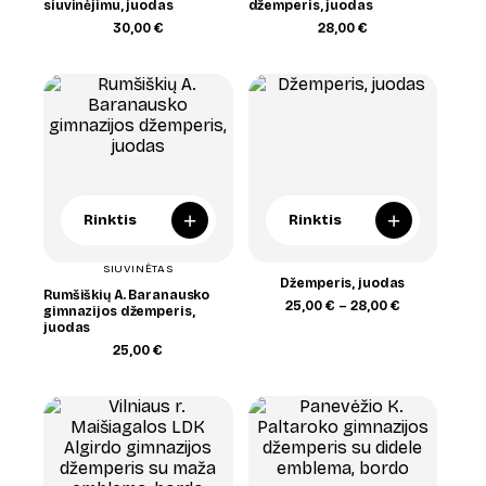
siuvinėjimu, juodas
džemperis, juodas
30,00
€
28,00
€
+
+
Rinktis
Rinktis
SIUVINĖTAS
Džemperis, juodas
Rumšiškių A. Baranausko
Price
25,00
€
–
28,00
€
gimnazijos džemperis,
range:
juodas
25,00 €
25,00
€
through
28,00 €