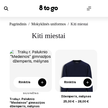
Skip
to
content
Pagrindinis
/
Mokyklinės uniformos
/
Kiti miestai
Kiti miestai
+
+
Rinktis
Rinktis
SIUVINĖTAS
Džemperis, mėlynas
Trakų r. Paluknio
Price
25,00
€
–
28,00
€
“Medeinos” gimnazijos
range:
džemperis, mėlynas