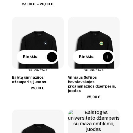
25,00 €
Price
23,00
€
–
28,00
€
through
range:
28,00 €
23,00 €
through
28,00 €
+
+
Rinktis
Rinktis
SIUVINĖTAS
SIUVINĖTAS
Babtų gimnazijos
Vilniaus Sofijos
džemperis, juodas
Kovalevskajos
progimnazijos džemperis,
25,00
€
juodas
25,00
€