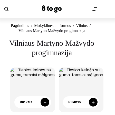
Skip
to
content
Pagrindinis
/
Mokyklinės uniformos
/
Vilnius
/
Vilniaus Martyno Mažvydo progimnazija
Vilniaus Martyno Mažvydo
progimnazija
+
+
Rinktis
Rinktis