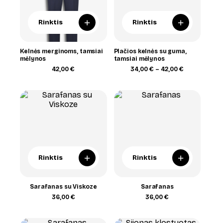
+
+
Rinktis
Rinktis
Kelnės merginoms, tamsiai
Plačios kelnės su guma,
mėlynos
tamsiai mėlynos
Price
42,00
€
34,00
€
–
42,00
€
range:
34,00 €
through
42,00 €
+
+
Rinktis
Rinktis
Sarafanas su Viskoze
Sarafanas
36,00
€
36,00
€