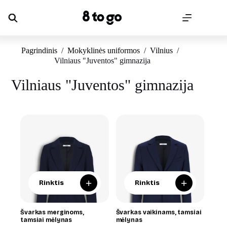
Skip
to
content
Pagrindinis
/
Mokyklinės uniformos
/
Vilnius
/
Vilniaus "Juventos" gimnazija
Vilniaus "Juventos" gimnazija
+
+
Rinktis
Rinktis
Švarkas merginoms,
Švarkas vaikinams, tamsiai
tamsiai mėlynas
mėlynas