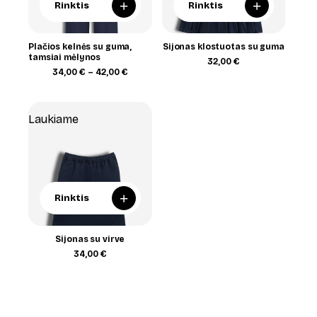
+
+
Rinktis
Rinktis
Plačios kelnės su guma,
Sijonas klostuotas su guma
tamsiai mėlynos
32,00
€
Price
34,00
€
–
42,00
€
range:
34,00 €
through
42,00 €
Laukiame
+
Rinktis
Sijonas su virve
34,00
€