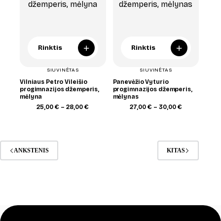
+
+
Rinktis
Rinktis
SIUVINĖTAS
SIUVINĖTAS
Vilniaus Petro Vileišio
Panevėžio Vyturio
progimnazijos džemperis,
progimnazijos džemperis,
mėlyna
mėlynas
Price
Price
25,00
€
–
28,00
€
27,00
€
–
30,00
€
range:
range:
25,00 €
27,00 €
through
through
28,00 €
30,00 €
ANKSTENIS
KITAS