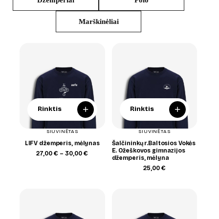
Marškinėliai
+
+
Rinktis
Rinktis
SIUVINĖTAS
SIUVINĖTAS
LIFV džemperis, mėlynas
Šalčininkų r.Baltosios Vokės
E. Ožeškovos gimnazijos
Price
27,00
€
–
30,00
€
džemperis, mėlyna
range:
27,00 €
25,00
€
through
30,00 €