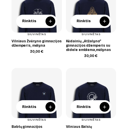
+
+
Rinktis
Rinktis
SIUVINĖTAS
SIUVINĖTAS
Vilniaus Žvėryno gimnazijos
Kėdainių „Atžalyno”
džemperis, mėlyna
gimnazijos džemperis su
didele emblema,mėlynas
30,00
€
30,00
€
+
+
Rinktis
Rinktis
SIUVINĖTAS
SIUVINĖTAS
Babtų gimnazijos
Vilniaus Balsių