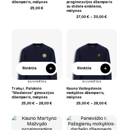
džemperis, mėlynas
progimnazijos džemperis
su didele emblema,
25,00
€
mėlynas
Price
27,00
€
–
30,00
€
range:
27,00 €
through
30,00 €
+
+
Rinktis
Rinktis
SIUVINĖTAS
SIUVINĖTAS
Trakų r. Paluknio
Kauno Vaišvydavos
“Medeinos” gimnazijos
mokyklos džemperis,
džemperis, mėlynas
mėlynas
Price
Price
25,00
€
–
28,00
€
25,00
€
–
28,00
€
range:
range:
25,00 €
25,00 €
through
through
28,00 €
28,00 €