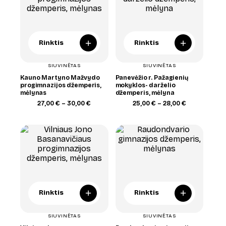
+
+
Rinktis
Rinktis
SIUVINĖTAS
SIUVINĖTAS
Kauno Martyno Mažvydo
Panevėžio r. Pažagienių
progimnazijos džemperis,
mokyklos- darželio
mėlynas
džemperis, mėlyna
Price
Price
27,00
€
–
30,00
€
25,00
€
–
28,00
€
range:
range:
27,00 €
25,00 €
through
through
30,00 €
28,00 €
+
+
Rinktis
Rinktis
SIUVINĖTAS
SIUVINĖTAS