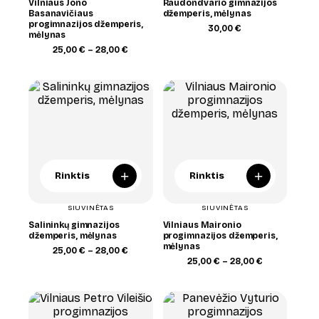
Vilniaus Jono
Raudondvario gimnazijos
Basanavičiaus
džemperis, mėlynas
progimnazijos džemperis,
30,00
€
mėlynas
Price
25,00
€
–
28,00
€
range:
25,00 €
through
28,00 €
+
+
Rinktis
Rinktis
SIUVINĖTAS
SIUVINĖTAS
Salininkų gimnazijos
Vilniaus Maironio
džemperis, mėlynas
progimnazijos džemperis,
mėlynas
Price
25,00
€
–
28,00
€
range:
Price
25,00
€
–
28,00
€
25,00 €
range:
through
25,00 €
28,00 €
through
28,00 €