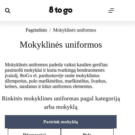
Skip
to
content
Pagrindinis
/
Mokyklinės uniformos
Mokyklinės uniformos
Mokyklinės uniformos padeda vaikui kasdien greičiau
pasiruošti mokyklai ir kuria tvarkingą bendruomenės
įvaizdį. 8toGo el. parduotuvėje rasite mokyklinius
džemperius, polo marškinėlius, marškinėlius, švarkus,
kelnes, sarafanus ir kitus uniformos elementus.
Rinkitės mokyklines uniformas pagal kategoriją
arba mokyklą
Pasirink mokyklą
Džemperiai
Polo