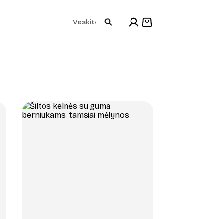
Products
Shopping
cart
search
+