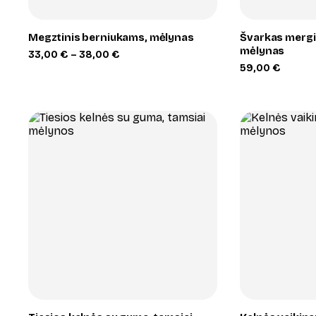
Megztinis berniukams, mėlynas
Švarkas mergi
mėlynas
Price
33,00
€
–
38,00
€
range:
59,00
€
33,00 €
through
38,00 €
+