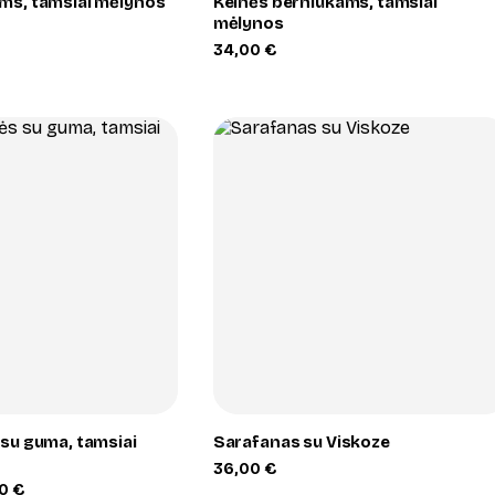
ams, tamsiai mėlynos
Kelnės berniukams, tamsiai
mėlynos
34,00
€
+
+
 su guma, tamsiai
Sarafanas su Viskoze
36,00
€
Price
00
€