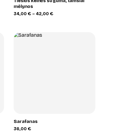
Tiesios kelnės su guma, tamsiai
mėlynos
Price
34,00
€
–
42,00
€
range:
34,00 €
through
42,00 €
+
Sarafanas
36,00
€