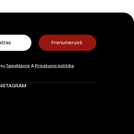
Prenumeruoti
ūsų
Taisyklėmis
&
Privatumo politika
.
INSTAGRAM