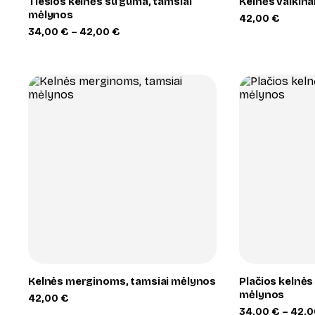
Tiesios kelnės su guma, tamsiai
Kelnės vaikin
mėlynos
42,00
€
Price
34,00
€
–
42,00
€
range:
34,00 €
through
42,00 €
+
Kelnės merginoms, tamsiai mėlynos
Plačios kelnės
mėlynos
42,00
€
34,00
€
–
42,