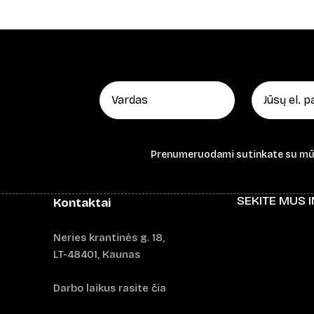
range:
34,00 €
through
42,00 €
Prenumeruodami sutinkate su m
SEKITE MUS 
Kontaktai
Neries krantinės g. 18,
LT-48401, Kaunas
Darbo laikus rasite čia