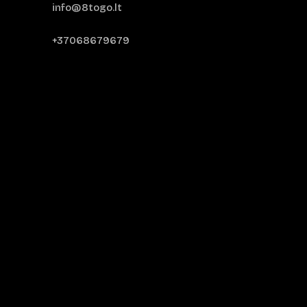
info@8togo.lt
+37068679679