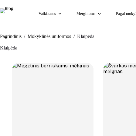
Skip
to
content
Vaikinams
Merginoms
Pagal moky
Pagrindinis
/
Mokyklinės uniformos
/
Klaipėda
Klaipėda
+