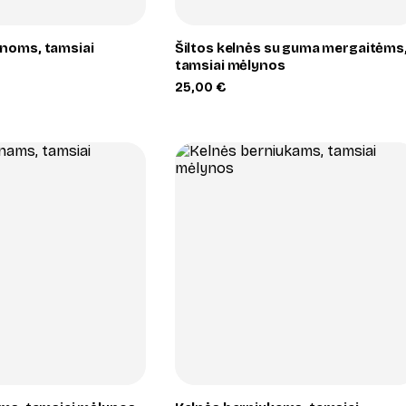
noms, tamsiai
Šiltos kelnės su guma mergaitėms
tamsiai mėlynos
25,00
€
+
+