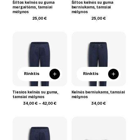
Šiltos kelnės su guma
Šiltos kelnės su guma
mergaitėms, tamsiai
berniukams, tamsiai
mėlynos
mėlynos
25,00
€
25,00
€
+
+
Rinktis
Rinktis
Tiesios kelnės su guma,
Kelnės berniukams, tamsiai
tamsiai mėlynos
mėlynos
Price
34,00
€
–
42,00
€
34,00
€
range:
34,00 €
through
42,00 €