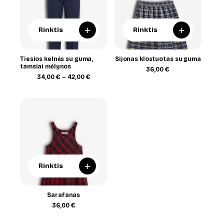
+
+
Rinktis
Rinktis
Tiesios kelnės su guma,
Sijonas klostuotas su guma
tamsiai mėlynos
36,00
€
Price
34,00
€
–
42,00
€
range:
34,00 €
through
42,00 €
+
Rinktis
Sarafanas
36,00
€