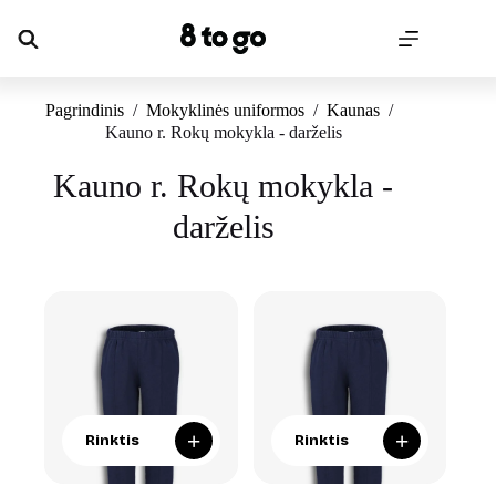
Skip
to
content
Pagrindinis
/
Mokyklinės uniformos
/
Kaunas
/
Kauno r. Rokų mokykla - darželis
Kauno r. Rokų mokykla -
darželis
+
+
Rinktis
Rinktis