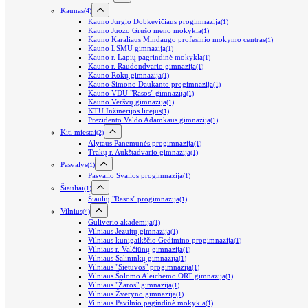
Kaunas
(4)
Kauno Jurgio Dobkevičiaus progimnazija
(1)
Kauno Juozo Grušo meno mokykla
(1)
Kauno Karaliaus Mindaugo profesinio mokymo centras
(1)
Kauno LSMU gimnazija
(1)
Kauno r. Lapių pagrindinė mokykla
(1)
Kauno r. Raudondvario gimnazija
(1)
Kauno Rokų gimnazija
(1)
Kauno Simono Daukanto progimnazija
(1)
Kauno VDU "Rasos" gimnazija
(1)
Kauno Veršvų gimnazija
(1)
KTU Inžinerijos licėjus
(1)
Prezidento Valdo Adamkaus gimnazija
(1)
Kiti miestai
(2)
Alytaus Panemunės progimnazija
(1)
Trakų r. Aukštadvario gimnazija
(1)
Pasvalys
(1)
Pasvalio Svalios progimnazija
(1)
Šiauliai
(1)
Šiaulių "Rasos" progimnazija
(1)
Vilnius
(4)
Guliverio akademija
(1)
Vilniaus Jėzuitų gimnazija
(1)
Vilniaus kunigaikščio Gedimino progimnazija
(1)
Vilniaus r. Valčiūnų gimnazija
(1)
Vilniaus Salininkų gimnazija
(1)
Vilniaus "Sietuvos" progimnazija
(1)
Vilniaus Šolomo Aleichemo ORT gimnazija
(1)
Vilniaus "Žaros" gimnazija
(1)
Vilniaus Žvėryno gimnazija
(1)
Vilniaus Pavilnio pagindinė mokykla
(1)