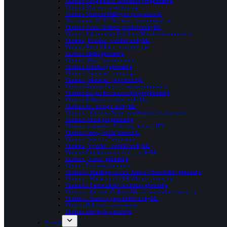
Vilniaus kunigaikščio Gedimino progimnazija
Vilniaus Maironio progimnazija
Vilniaus Martyno Mažvydo progimnazija
Nacionalinė M. K. Čiurlionio menų mokykla
Vilniaus Prano Mašioto pradinė mokykla
Vilniaus Palaimintojo Teofiliaus Matulionio gimnazija
Vilniaus „Pelėdos” pradinė mokykla
Vilniaus Petro Vileišio progimnazija
Vilniaus Riešės gimnazija
Vilniaus „Ryto” progimnazija
Vilniaus Salininkų gimnazija
Vilniaus „Santaros” gimnazija
Vilniaus „Sietuvos” progimnazija
Vilniaus Simono Stanevičiaus progimnazija
Vilniaus Sofijos Kovalevskajos progimnazija
Vilniaus Šeškinės pradinė mokykla
Vilniaus Šv. Juozapo mokykla
Vilniaus r. Kalvelių Stanislavo Moniuškos gimnazija
Vilniaus Taikos progimnazija
Vilniaus tarptautinis Prancūzų licėjus LIFV
Vilniaus Trakų Vokės gimnazija
Vilniaus „Veiksmo” gimnazija
Vilniaus „Vyturio” pradinė mokykla
Vilniaus Žaliakalnio darželis – mokykla
Vilniaus „Žaros” gimnazija
Vilniaus Žvėryno gimnazija
Vilniaus r. Maišiagalos kun. Juzefo Obrembskio gimnazija
Vilniaus r. Maišiagalos LDK Algirdo gimnazija
Vilniaus r. Nemenčinės Gedimino gimnazija
Vilniaus r. Pake­nės Čes­lovo Milošo pag­rin­dinė mokykla
Vilniaus r. Šumsko pagrindinė mokykla
Vilniaus-Balstogės universitetas
Vilniaus Senvagės gimnazija
Kaunas