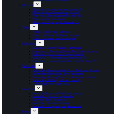
Ukmergė
Ukmergės Dukstynos pagrindinė mokykla
Ukmergės Jono Basanavičiaus gimnazija
Ukmergės r. Taujėnų pagrindinė mokykla
Ukmergės Šilo progimnazija
Ukmergės Užupio pagrindinė mokykla
Trakai
Trakų r. Aukštadvario gimnazija
Trakų r. Paluknio „Medeinos” gimnazija
Trakų r. Lentvario pradinė mokykla
Kaišiadorys
Kaišiadorių Algirdo Brazausko gimnazija
Kaišiadorių r. Rumšiškių Antano Baranausko gimnazija
Kaišiadorių Vaclovo Giržado progimnazija
Kaišiadorių r. Palomenės pagrindinė mokykla
Kaišiadorių r. Gudienos mokykla – darželis „Rugelis”
Šalčininkai
Šalčininkų r. Baltosios Vokės Elizos Ožeškovos gimnazija
Šalčininkų r. Dieveniškių „Ryto“ gimnazija
Šalčininkų r. Eišiškių Stanislovo Rapolionio gimnazija
Šalčininkų r. Jašiūnų „Aušros” gimnazija
Šalčininkų Santarvės gimnazija
Panevėžys
Panevėžio Kazimiero Paltaroko gimnazija
Panevėžio „Vyturio” progimnazija
Panevėžio Beržų progimnazija
Panevėžio r. Raguvos gimnazija
Panevėžio r. Pažagienių mokykla-darželis
Prienai