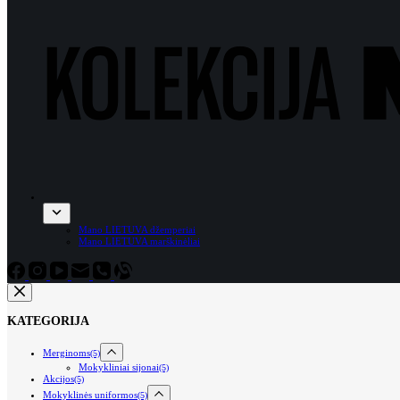
Mano LIETUVA džemperiai
Mano LIETUVA marškinėliai
KATEGORIJA
Merginoms
(5)
Mokykliniai sijonai
(5)
Akcijos
(5)
Mokyklinės uniformos
(5)