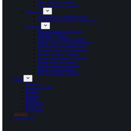
Prienų „Žiburio” gimnazija
Prienų r. Suvalkijos gimnazija
Marijampolė
Liudvinavo Kazio Borutos gimnazija
Marijampolės Jono Totoraičio progimnazija
Kiti miestai
Alytaus Panemunės progimnazija
Biržų Saulės gimnazija
Druskininkų „Atgimimo” mokykla
Jonavos „Lietavos” pagrindinė mokykla
Joniškio Saulės pagrindinė mokykla
Prezidento Kazio Griniaus gimnazija
Kėdainių „Atžalyno” gimnazija
Lazdijų mokykla-darželis „Vyturėlis”
Pasvalio Svalios progimnazija
Raseinių r. Ariogalos gimnazija
Varėnos „Ąžuolo“ gimnazija
Veisiejų Sigito Gedos gimnazija
Priedai
Emblemos
Kojinės ir pėdkelnės
Peteliškės
Fantazijos
Lankeliai
Kaklaraiščiai
Kaklaskarės
Šokių bateliai
AKCIJOS
Uniformų gidas