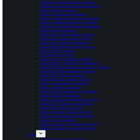
Akademijos Ugnės Karvelis gimnazija
Kaišiadorių Algirdo Brazausko gimnazija
Kauno r. Babtų gimnazija
Kauno r. Domeikavos gimnazija
Kauno r. Garliavos Jonučių progimnazija
Kauno r. Ilgakiemio mokykla – darželis
Kauno Jurgio Dobkevičiaus progimnazija
Kauno Jėzuitų gimnazija
Kauno Jono ir Petro Vileišių mokykla
Kauno Juozo Grušo meno mokykla
Kauno Juozo Urbšio progimnazija
Kauno Prano Daunio ugdymo centras
Kauno LSMU gimnazija
KTU Inžinerijos licėjus
Kauno r. Lapių pagrindinė mokykla
Kauno Martyno Mažvydo progimnazija
Kauno Motiejaus Valančiaus mokykla – darželis
Prezidento Valdo Adamkaus gimnazija
Kauno VDU „Rasos” gimnazija
Kauno mokykla – darželis „Rūtelė”
Kauno r. Raudondvario gimnazija
Kauno „Santaros” gimnazija
Kauno Simono Daukanto progimnazija
Kauno Suzuki progimnazija
Kauno r. Šlienavos pagrindinė mokykla
Kauno KTU Vaižganto progimnazija
Kauno Vaišvydavos mokykla
Kauno „Varpelio” pradinė mokykla
Kauno Vinco Kudirkos progimnazija
Kauno Veršvų gimnazija
Kauno r. Zapyškio pagrindinė mokykla
Kauno r. Ežerėlio pagrindinė mokykla
Utena
Utenos Krašuonos progimnazija