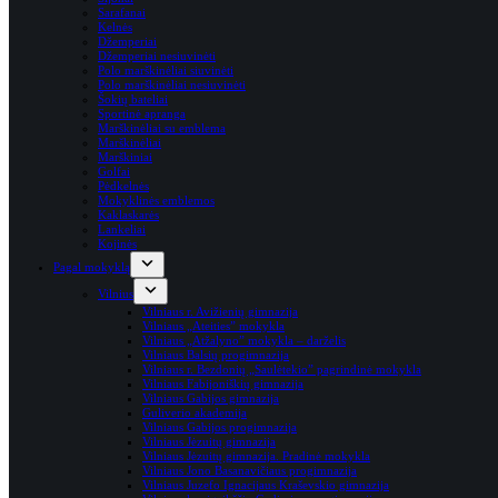
Sarafanai
Kelnės
Džemperiai
Džemperiai nesiuvinėti
Polo marškinėliai siuvinėti
Polo marškinėliai nesiuvinėti
Šokių bateliai
Sportinė apranga
Marškinėliai su emblema
Marškinėliai
Marškiniai
Golfai
Pėdkelnės
Mokyklinės emblemos
Kaklaskarės
Lankeliai
Kojinės
Pagal mokyklą
Vilnius
Vilniaus r. Avižienių gimnazija
Vilniaus „Ateities” mokykla
Vilniaus „Atžalyno” mokykla – darželis
Vilniaus Balsių progimnazija
Vilniaus r. Bezdonių „Saulėtekio” pagrindinė mokykla
Vilniaus Fabijoniškių gimnazija
Vilniaus Gabijos gimnazija
Guliverio akademija
Vilniaus Gabijos progimnazija
Vilniaus Jėzuitų gimnazija
Vilniaus Jėzuitų gimnazija. Pradinė mokykla
Vilniaus Jono Basanavičiaus progimnazija
Vilniaus Juzefo Ignacijaus Kraševskio gimnazija