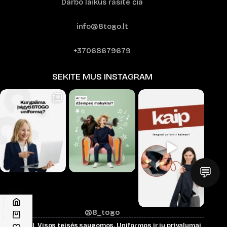
Darbo laikus rasite čia
info@8togo.lt
+37068679679
SEKITE MUS INSTAGRAM
💬
@8_togo
© 2026 | Visos teisės saugomos.
Uniformos ir jų privalumai