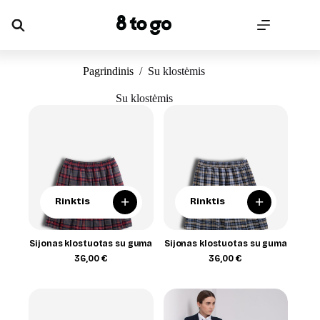
Skip
to
content
Pagrindinis
/
Su klostėmis
Su klostėmis
+
+
Rinktis
Rinktis
Sijonas klostuotas su guma
Sijonas klostuotas su guma
36,00
€
36,00
€