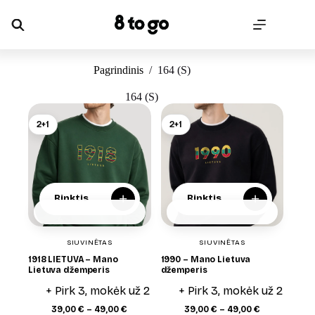
Skip
to
content
Pagrindinis
/
164 (S)
164 (S)
2+1
2+1
+
+
Rinktis
Rinktis
SIUVINĖTAS
SIUVINĖTAS
1918 LIETUVA – Mano
1990 – Mano Lietuva
Lietuva džemperis
džemperis
+ Pirk 3, mokėk už 2
+ Pirk 3, mokėk už 2
Price
Price
39,00
€
–
49,00
€
39,00
€
–
49,00
€