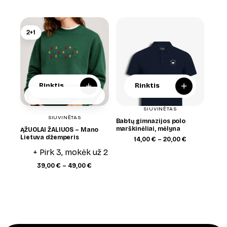
range:
range:
39,00 €
39,00 €
through
through
49,00 €
49,00 €
2+1
+
+
Rinktis
Rinktis
SIUVINĖTAS
SIUVINĖTAS
Babtų gimnazijos polo
marškinėliai, mėlyna
ĄŽUOLAI ŽALIUOS – Mano
Lietuva džemperis
Price
14,00
€
–
20,00
€
range:
+ Pirk 3, mokėk už 2
14,00 €
through
Price
39,00
€
–
49,00
€
20,00 €
range:
39,00 €
through
49,00 €